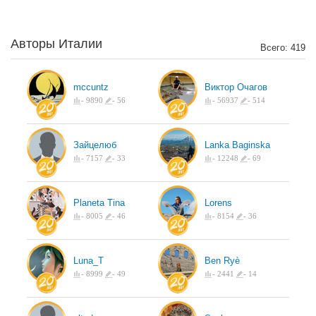
Авторы Италии
Всего: 419
mccuntz
Виктор Очагов
-
9890
-
56
-
56937
-
514
Зайцелюб
Lanka Baginska
-
7157
-
33
-
12248
-
69
Planeta Tina
Lorens
-
8005
-
46
-
8154
-
36
Luna_T
Ben Ryè
-
8999
-
49
-
2441
-
14