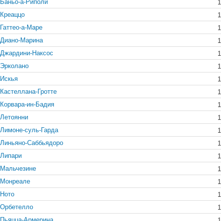
Баньо-а-Риполи
1
Креаццо
1
Гаттео-а-Маре
1
Диано-Марина
1
Джардини-Наксос
1
Эрколано
1
Искья
1
Кастеллана-Гротте
1
Корвара-ин-Бадия
1
Летоянни
1
Лимоне-суль-Гарда
1
Линьяно-Саббьядоро
1
Липари
1
Мальчезине
1
Монреале
1
Ното
1
Орбетелло
1
Пьяцца-Армерина
1