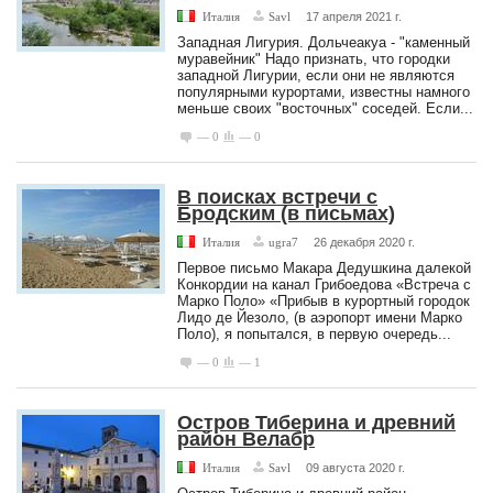
Италия
Savl
17 апреля 2021 г.
Западная Лигурия. Дольчеакуа - "каменный
муравейник" Надо признать, что городки
западной Лигурии, если они не являются
популярными курортами, известны намного
меньше своих "восточных" соседей. Если...
— 0
— 0
В поисках встречи с
Бродским (в письмах)
Италия
ugra7
26 декабря 2020 г.
Первое письмо Макара Дедушкина далекой
Конкордии на канал Грибоедова «Встреча с
Марко Поло» «Прибыв в курортный городок
Лидо де Йезоло, (в аэропорт имени Марко
Поло), я попытался, в первую очередь...
— 0
— 1
Остров Тиберина и древний
район Велабр
Италия
Savl
09 августа 2020 г.