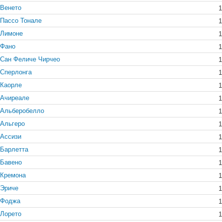
Венето
1
Пассо Тонале
1
Лимоне
1
Фано
1
Сан Феличе Чирчео
1
Сперлонга
1
Каорле
1
Ачиреале
1
Альберобелло
1
Альгеро
1
Ассизи
1
Барлетта
1
Бавено
1
Кремона
1
Эриче
1
Фоджа
1
Лорето
1