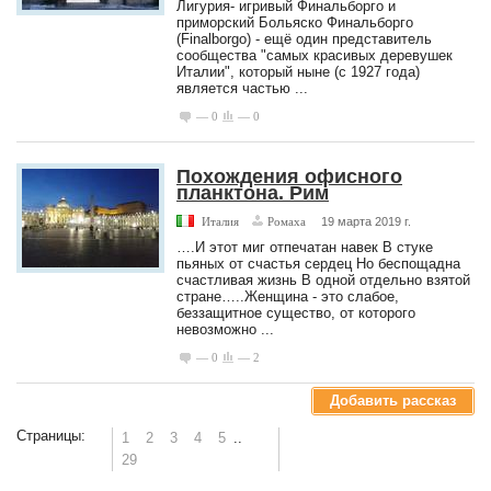
Лигурия- игривый Финальборго и
приморский Больяско Финальборго
(Finalborgo) - ещё один представитель
сообщества "самых красивых деревушек
Италии", который ныне (с 1927 года)
является частью ...
— 0
— 0
Похождения офисного
планктона. Рим
Италия
Ромаха
19 марта 2019 г.
….И этот миг отпечатан навек В стуке
пьяных от счастья сердец Но беспощадна
счастливая жизнь В одной отдельно взятой
стране…..Женщина - это слабое,
беззащитное существо, от которого
невозможно ...
— 0
— 2
Добавить рассказ
Страницы:
1
2
3
4
5
..
29