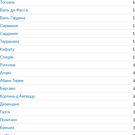
Тоскана
6
Валь ди Фасса
5
Валь Гардена
5
Сирмионе
5
Сардиния
5
Террачина
5
Кефалу
5
Специя
5
Риччоне
4
Анцио
4
Абано-Терме
4
Бергамо
4
Кортина-д'Ампеццо
4
Дезенцано
3
Гаэта
3
Позитано
3
Брешиа
3