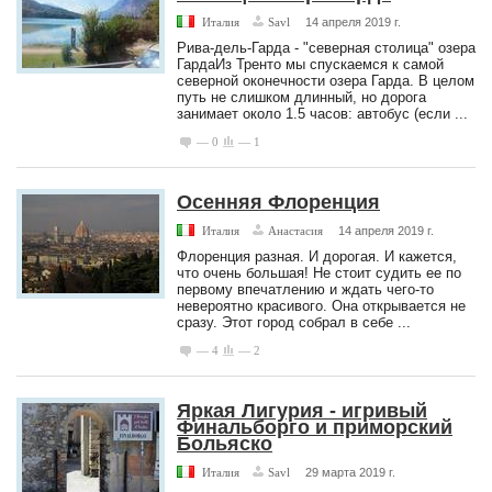
Италия
Savl
14 апреля 2019 г.
Рива-дель-Гарда - "северная столица" озера
ГардаИз Тренто мы спускаемся к самой
северной оконечности озера Гарда. В целом
путь не слишком длинный, но дорога
занимает около 1.5 часов: автобус (если ...
— 0
— 1
Осенняя Флоренция
Италия
Анастасия
14 апреля 2019 г.
Флоренция разная. И дорогая. И кажется,
что очень большая! Не стоит судить ее по
первому впечатлению и ждать чего-то
невероятно красивого. Она открывается не
сразу. Этот город собрал в себе ...
— 4
— 2
Яркая Лигурия - игривый
Финальборго и приморский
Больяско
Италия
Savl
29 марта 2019 г.