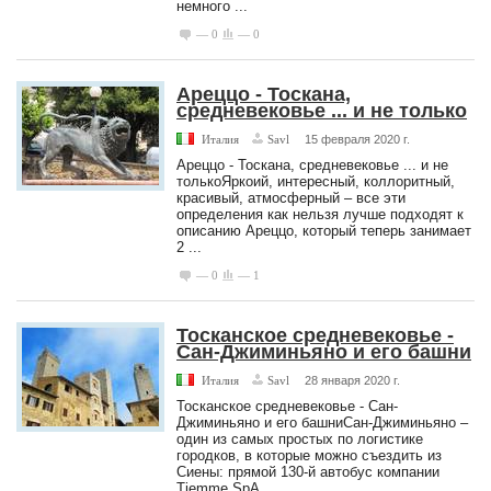
немного ...
— 0
— 0
Ареццо - Тоскана,
средневековье ... и не только
Италия
Savl
15 февраля 2020 г.
Ареццо - Тоскана, средневековье ... и не
толькоЯркоий, интересный, коллоритный,
красивый, атмосферный – все эти
определения как нельзя лучше подходят к
описанию Ареццо, который теперь занимает
2 ...
— 0
— 1
Тосканское средневековье -
Сан-Джиминьяно и его башни
Италия
Savl
28 января 2020 г.
Тосканское средневековье - Сан-
Джиминьяно и его башниСан-Джиминьяно –
один из самых простых по логистике
городков, в которые можно съездить из
Сиены: прямой 130-й автобус компании
Tiemme SpA ...