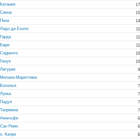
Катания
17
Сиена
15
Пиза
14
Лидо ди Езоло
11
Гарда
11
Бари
11
Сорренто
10
Генуя
10
Лигурия
9
Милано-Мариттима
7
Болонья
7
Лукка
7
Падуя
7
Таормина
7
Амальфи
6
Сан Ремо
6
о. Капри
6