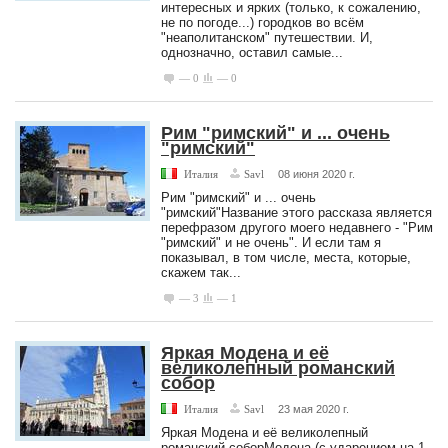
интересных и ярких (только, к сожалению,
не по погоде...) городков во всём
"неаполитанском" путешествии. И,
однозначно, оставил самые...
— 0
— 0
Рим "римский" и ... очень
"римский"
Италия
Savl
08 июня 2020 г.
Рим "римский" и ... очень
"римский"Название этого рассказа является
перефразом другого моего недавнего - "Рим
"римский" и не очень". И если там я
показывал, в том числе, места, которые,
скажем так...
— 3
— 1
Яркая Модена и её
великолепный романский
собор
Италия
Savl
23 мая 2020 г.
Яркая Модена и её великолепный
романский соборМодена (с ударением на 1-