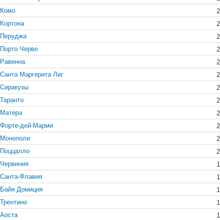
Комо
2
Кортона
2
Перуджа
2
Порто Черво
2
Равенна
2
Санта Маргерита Лиг
2
Сиракузы
2
Таранто
2
Матера
2
Форте-дей-Марми
2
Монополи
2
Поццалло
2
Червиния
1
Санта-Флавия
1
Байя Домиция
1
Трентино
1
Аоста
1