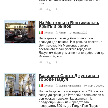
что...
— 0
— 2
Из Ментоны в Вентимилью.
Крытый рынок
Италия
Лидия
14 марта 2020 г.
Весь день в пятницу был полностью
свободен до вечера. И я решила поехать в
Вентимилью.Из Ментоны, самого
восточного французского города на
Лазурном берегу, можно легко добраться до
Италии.(Эх, вот ...
— 2
— 2
Базилика Санта Джустина в
городе Падуя
Италия
Галина Николаевна
07 марта 2020 г.
После Будапешта мы ещё ехали 200 км. на
запад до границы с Италией и заночевали в
венгерском городке Надьканижи. На
следующий день нам предстояло
преодолеть 500 км до Падуи.Про Падую я