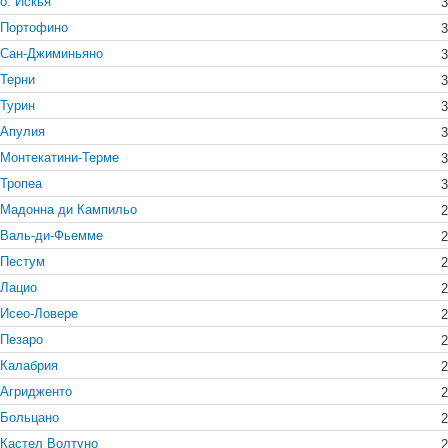
о. Искья
3
Портофино
3
Сан-Джиминьяно
3
Терни
3
Турин
3
Апулия
3
Монтекатини-Терме
3
Тропеа
3
Мадонна ди Кампильо
2
Валь-ди-Фьемме
2
Пестум
2
Лацио
2
Исео-Ловере
2
Пезаро
2
Калабрия
2
Агридженто
2
Больцано
2
Кастел Волтуно
2