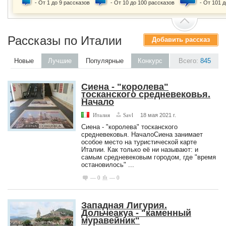
- От 1 до 9 рассказов
- От 10 до 100 рассказов
- От 101 
Рассказы по Италии
Добавить рассказ
Новые
Лучшие
Популярные
Конкурс
Всего:
845
Сиена - "королева"
тосканского средневековья.
Начало
Италия
Savl
18 мая 2021 г.
Сиена - "королева" тосканского
средневековья. НачалоСиена занимает
особое место на туристической карте
Италии. Как только её ни называют: и
самым средневековым городом, где "время
остановилось" ...
— 0
— 0
Западная Лигурия.
Дольчеакуа - "каменный
муравейник"