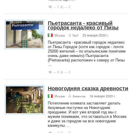
— 1
— 2
Пьетрасанта - красивый
городок недалеко от Пизы
Италия
Savl
25 января 2020 г.
Пьетрасанта - красивый городок недалеко
от Пизы Городок (хотя как городок - почти
25000 жителей – по итальянским понятиям
очень даже немало) Пьетрасанта
(Pietrasanta) расположен к северу от Пизы
...
— 0
— 2
Новогодняя сказка древности
Италия
Аммосик
16 января 2020 г.
Потепление климата заставляет делать
безумные поступки на Новогодние
праздники. И вот уже второй год мы с
мужем понимаем, что оставаться в Москве
и даже за городом на все новогодние
каникулы ...