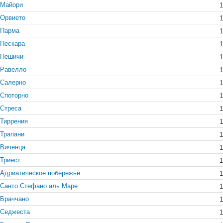
Майори
1
Орвието
1
Парма
1
Пескара
1
Пешичи
1
Равелло
1
Салерно
1
Споторно
1
Стреса
1
Тиррения
1
Трапани
1
Виченца
1
Триест
1
Адриатическое побережье
1
Санто Стефано aль Маре
1
Браччано
1
Седжеста
1