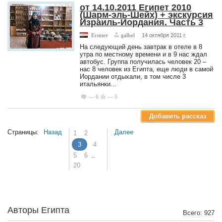
от 14.10.2011 Египет 2010
(Шарм-эль-Шейх) + экскурсия
Израиль-Иордания. Часть 3
Египет
galbel
14 октября 2011 г.
На следующий день завтрак в отеле в 8
утра по местному времени и в 9 нас ждал
автобус. Группа получилась человек 20 –
нас 8 человек из Египта, еще люди в самой
Иордании отдыхали, в том числе 3
итальянки...
— 6
— 5
Добавить рассказ
Страницы:
Назад
Далее
1
2
3
4
5
6
..
20
Авторы Египта
Всего: 927