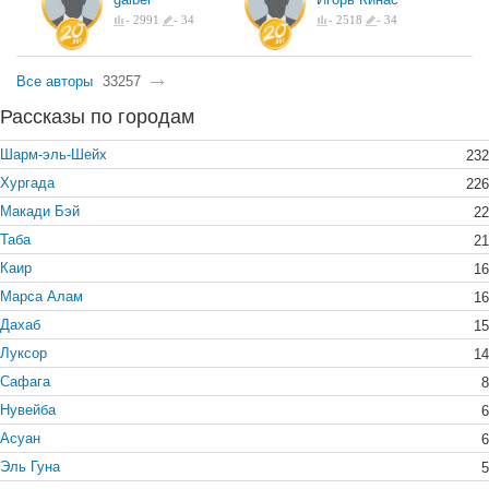
-
2991
-
34
-
2518
-
34
Все авторы
33257
Рассказы по городам
Шарм-эль-Шейх
232
Хургада
226
Макади Бэй
22
Таба
21
Каир
16
Марса Алам
16
Дахаб
15
Луксор
14
Сафага
8
Нувейба
6
Асуан
6
Эль Гуна
5