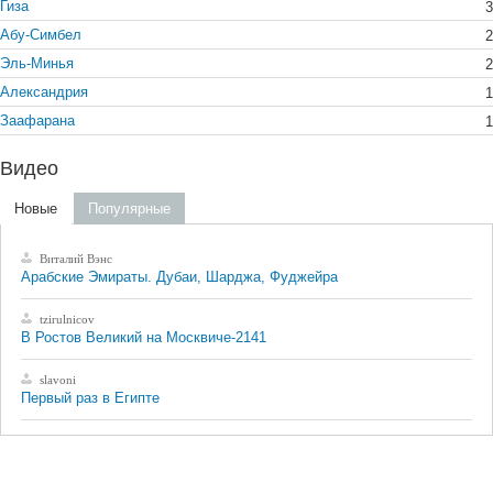
Гиза
3
Абу-Симбел
2
Эль-Минья
2
Александрия
1
Заафарана
1
Видео
Новые
Популярные
Виталий Вэнс
Арабские Эмираты. Дубаи, Шарджа, Фуджейра
tzirulnicov
В Ростов Великий на Москвиче-2141
slavoni
Первый раз в Египте