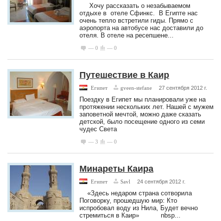
Хочу рассказать о незабываемом
отдыхе в отеле Сфинкс. В Египте нас
очень тепло встретили гиды. Прямо с
аэропорта на автобусе нас доставили до
отеля. В отеле на ресепшене...
— 0
— 0
Путешествие в Каир
Египет
gveen-stefane
27 сентября 2012 г.
Поездку в Египет мы планировали уже на
протяжении нескольких лет. Нашей с мужем
заповетной мечтой, можно даже сказать
детской, было посещение одного из семи
чудес Света
— 3
— 0
Минареты Каира
Египет
Savl
24 сентября 2012 г.
«Здесь недаром страна сотворила
Поговорку, прошедшую мир: Кто
испробовал воду из Нила, Будет вечно
стремиться в Каир» nbsp...