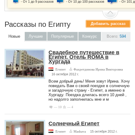
- От 1 до 9 рассказов
- От 10 до 100 рассказов
- От 101 
Рассказы по Египту
Добавить рассказ
Новые
Лучшие
Популярные
Конкурс
Всего:
594
Свадебное путешествие в
Египет. Отель ROMA в
Хургада
Египет
Фахретдинова Ирина Викторовна
16 октября 2012 г.
Всем добрый день! Меня зовут Ирина. Хочу
поведать Вам о своей поездке в солнечную
и загадочную страну - Египет, а именно в
Хургаду. Поездка длилась всего 10 дней ,
но надолго заполнилась мне и м
— 10
— 4
Солнечный Египет
Египет
Mashava
15 октября 2012 г.