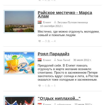
Райское местечко - Марса
Алам
Египет
Лягушка-Путешественница
10 сентября 2012 г.
Местечко, где можно отдохнуть молодежи,
семьей и пожилым людям
— 3
— 4
Роял Парадайз
Египет
Sean Tarred
30 июля 2012 г.
Преодолей себя. В Египет поехать
отдохнуть в марте желание возникло
спонтанно. Просто в заснеженном Питере
захотелось вдруг солнца и лета, а Ростов
оказался тоже холодным и заснеженным.
— 1
— 1
"Отдых ниплахой..."
Египет
robertyumen
23 июля 2012 г.