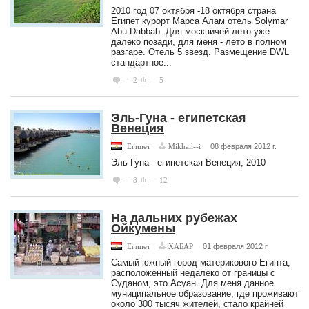
2010 год 07 октября -18 октября страна
Египет курорт Марса Алам отель Solymar
Abu Dabbab. Для москвичей лето уже
далеко позади, для меня - лето в полном
разгаре. Отель 5 звезд. Размещение DWL
стандартное...
— 2
— 5
Эль-Гуна - египетская
Венеция
Египет
Mikhail--i
08 февраля 2012 г.
Эль-Гуна - египетская Венеция, 2010
— 8
— 12
На дальних рубежах
Ойкумены
Египет
ХАБАР
01 февраля 2012 г.
Самый южный город материкового Египта,
расположенный недалеко от границы с
Суданом, это Асуан. Для меня данное
муниципальное образование, где проживают
около 300 тысяч жителей, стало крайней