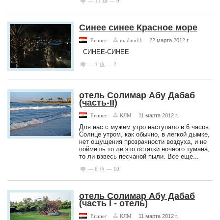
— 11
— 9
Синее синее Красное море
Египет
madam11
22 марта 2012 г.
СИНЕЕ-СИНЕЕ
— 1
— 2
отель Солимар Абу Дабаб
(часть-II)
Египет
КЛМ
11 марта 2012 г.
Для нас с мужем утро наступало в 6 часов.
Солнце утром, как обычно, в легкой дымке,
нет ощущения прозрачности воздуха, и не
поймешь то ли это остатки ночного тумана,
то ли взвесь песчаной пыли. Все еще...
— 6
— 10
отель Солимар Абу Дабаб
(часть I - отель)
Египет
КЛМ
11 марта 2012 г.