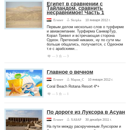
Египет в сравнении с
Тайландом, сравнить
несравнимое! Часть 1
Египет
Skripka
10 января 2012 г.
Первым делом несколько слов о турфирме
и авиакомпании. Турфирма СанмарТур,
Корал Тревел и встречающая сторона
Одеон. Претензий никаких, ну по сути мы
больше общались, получается, с Одеоном
т.е с арабскими...
— 3
— 3
Главное о вечном
Египет
Мария_С
10 января 2012 г.
Coral Beach Rotana Resort 4*+
— 5
— 1
По дороге из Луксора в Асуан
Египет
ХАБАР
30 декабря 2011 г.
На пути между раскрученным Луксором и