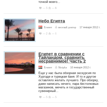
точкой моего...
— 5
— 6
Небо Египта
Египет
веселый доктор
17 января 2012 г.
— 2
— 1
Египет в сравнении с
Тайландом, сравнить
несравнимое! Часть 2
Египет
Skripka
10 января 2012 г.
Еще у нас была обзорная экскурсия по
Хургаде и турецкая баня. И то и другое
оставляло желать лучшего. Про обзорку,
даже написать нечего, пара бестолковых
магазинов, мечеть и государственный
сувенирный...
— 5
— 5