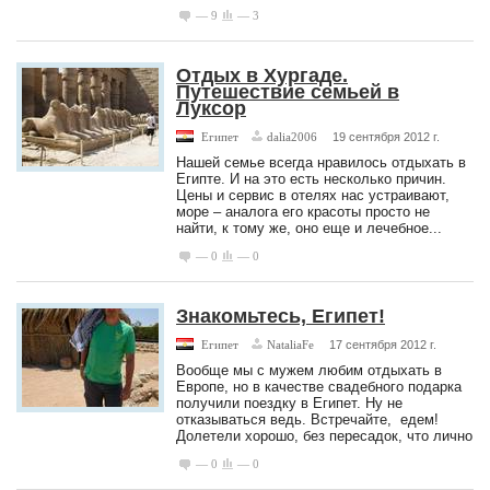
— 9
— 3
Отдых в Хургаде.
Путешествие семьей в
Луксор
Египет
dalia2006
19 сентября 2012 г.
Нашей семье всегда нравилось отдыхать в
Египте. И на это есть несколько причин.
Цены и сервис в отелях нас устраивают,
море – аналога его красоты просто не
найти, к тому же, оно еще и лечебное...
— 0
— 0
Знакомьтесь, Египет!
Египет
NataliaFe
17 сентября 2012 г.
Вообще мы с мужем любим отдыхать в
Европе, но в качестве свадебного подарка
получили поездку в Египет. Ну не
отказываться ведь. Встречайте, едем!
Долетели хорошо, без пересадок, что лично
— 0
— 0