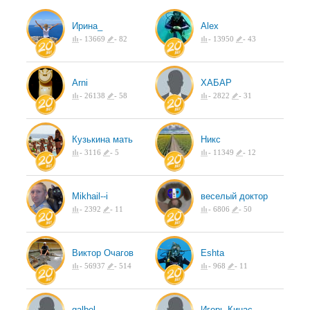
Ирина_
Аlex
-
13669
-
82
-
13950
-
43
Arni
ХАБАР
-
26138
-
58
-
2822
-
31
Кузькина мать
Никс
-
3116
-
5
-
11349
-
12
Mikhail--i
веселый доктор
-
2392
-
11
-
6806
-
50
Виктор Очагов
Eshta
-
56937
-
514
-
968
-
11
galbel
Игорь Кинас