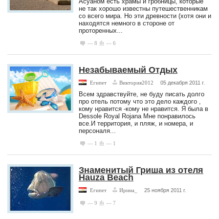
Асуаном есть храмы и гробницы, которые
не так хорошо известны путешественникам
со всего мира. Но эти древности (хотя они и
находятся немного в стороне от
проторенных...
— 8
— 6
Незабываемый Отдых
Египет
Виктория2012
05 декабря 2011 г.
Всем здравствуйте, не буду писать долго
про отель потому что это дело каждого ,
кому нравится -кому не нравится. Я была в
Dessole Royal Rojana Мне понравилось
все.И территория, и пляж, и номера, и
персоналя...
— 1
— 1
Знаменитый Гриша из отеля
Hauza Beach
Египет
Ирина_
25 ноября 2011 г.
— 9
— 7