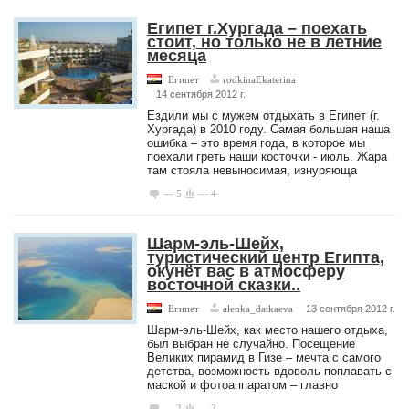
Египет г.Хургада – поехать
стоит, но только не в летние
месяца
Египет
rodkinaEkaterina
14 сентября 2012 г.
Ездили мы с мужем отдыхать в Египет (г.
Хургада) в 2010 году. Самая большая наша
ошибка – это время года, в которое мы
поехали греть наши косточки - июль. Жара
там стояла невыносимая, изнуряюща
— 5
— 4
Шарм-эль-Шейх,
туристический центр Египта,
окунёт вас в атмосферу
восточной сказки..
Египет
alenka_datkaeva
13 сентября 2012 г.
Шарм-эль-Шейх, как место нашего отдыха,
был выбран не случайно. Посещение
Великих пирамид в Гизе – мечта с самого
детства, возможность вдоволь поплавать с
маской и фотоаппаратом – главно
— 2
— 2