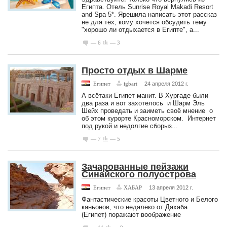
Египта. Отель Sunrise Royal Makadi Resort
and Spa 5*. Ярешила написать этот рассказ
не для тех, кому хочется обсудить тему
"хорошо ли отдыхается в Египте", а...
— 6
— 3
Просто отдых в Шарме
Египет
igbart
24 апреля 2012 г.
А всётаки Египет манит. В Хургаде были
два раза и вот захотелось и Шарм Эль
Шейх проведать и заиметь своё мнение о
об этом курорте Красноморском. Интернет
под рукой и недолгие сборыз...
— 7
— 5
Зачарованные пейзажи
Синайского полуострова
Египет
ХАБАР
13 апреля 2012 г.
Фантастические красоты Цветного и Белого
каньонов, что недалеко от Дахаба
(Египет) поражают воображение