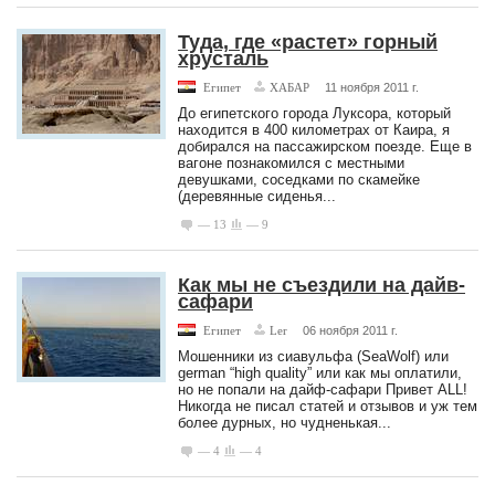
Туда, где «растет» горный
хрусталь
Египет
ХАБАР
11 ноября 2011 г.
До египетского города Луксора, который
находится в 400 километрах от Каира, я
добирался на пассажирском поезде. Еще в
вагоне познакомился с местными
девушками, соседками по скамейке
(деревянные сиденья...
— 13
— 9
Как мы не съездили на дайв-
сафари
Египет
Ler
06 ноября 2011 г.
Мошенники из сиавульфа (SeaWolf) или
german “high quality” или как мы оплатили,
но не попали на дайф-сафари Привет ALL!
Никогда не писал статей и отзывов и уж тем
более дурных, но чудненькая...
— 4
— 4