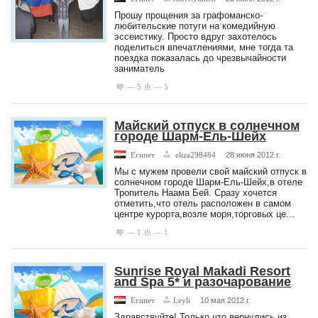
Прошу прощения за графоманско-
любительские потуги на комедийную
эссеистику. Просто вдруг захотелось
поделиться впечатлениями, мне тогда та
поездка показалась до чрезвычайности
заниматель
— 5
— 5
Maйский отпуск в солнечном
городе Шарм-Ель-Шейх
Египет
eliza298484
28 июня 2012 г.
Мы с мужем провели свой майский отпуск в
солнечном городе Шарм-Ель-Шейх,в отеле
Тропитель Наама Бей. Сразу хочется
отметить,что отель расположен в самом
центре курорта,возле моря,торговых це...
— 1
— 1
Sunrise Royal Makadi Resort
and Spa 5* и разочарование
Египет
Leyli
10 мая 2012 г.
Здравствуйте! Только что вернулись из