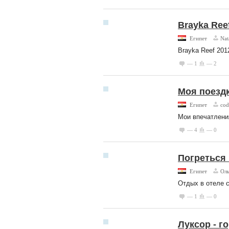
Brayka Ree
Египет
Nat
Brayka Reef 201
— 1
— 2
Моя поездк
Египет
co
Мои впечатления
— 4
— 0
Погреться 
Египет
Оль
Отдых в отеле 
— 1
— 0
Луксор - г