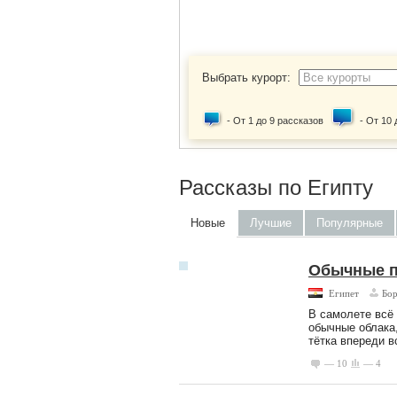
Выбрать курорт:
- От 1 до 9 рассказов
- От 10
Рассказы по Египту
Новые
Лучшие
Популярные
Обычные пр
Египет
Бо
В самолете всё 
обычные облака,
тётка впереди в
— 10
— 4