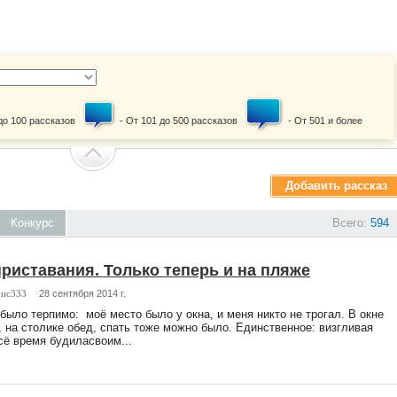
 до 100 рассказов
- От 101 до 500 рассказов
- От 501 и более
Добавить рассказ
Конкурс
Всего:
594
иставания. Только теперь и на пляже
рис333
28 сентября 2014 г.
было терпимо: моё место было у окна, и меня никто не трогал. В окне
 на столике обед, спать тоже можно было. Единственное: визгливая
сё время будиласвоим...