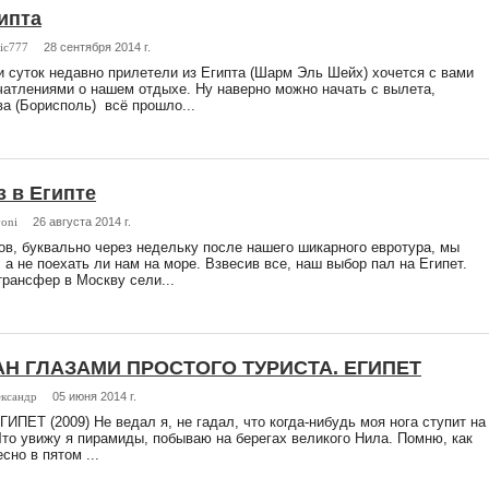
ипта
ic777
28 сентября 2014 г.
и суток недавно прилетели из Египта (Шарм Эль Шейх) хочется с вами
чатлениями о нашем отдыхе. Ну наверно можно начать с вылета,
а (Борисполь) всё прошло...
 в Египте
voni
26 августа 2014 г.
ов, буквально через недельку после нашего шикарного евротура, мы
 а не поехать ли нам на море. Взвесив все, наш выбор пал на Египет.
трансфер в Москву сели...
АН ГЛАЗАМИ ПРОСТОГО ТУРИСТА. ЕГИПЕТ
ксандр
05 июня 2014 г.
ИПЕТ (2009) Не ведал я, не гадал, что когда-нибудь моя нога ступит на
то увижу я пирамиды, побываю на берегах великого Нила. Помню, как
сно в пятом ...