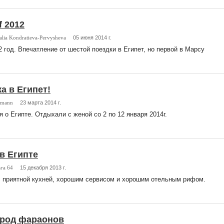
f 2012
alia Kondratieva-Pervysheva
05 июня 2014 г.
2 год. Впечатление от шестой поездки в Египет, но первой в Марсу
а в Египет!
dmann
23 марта 2014 г.
 о Египте. Отдыхали с женой со 2 по 12 января 2014г.
в Египте
га 64
15 декабря 2013 г.
с приятной кухней, хорошим сервисом и хорошим отельным рифом.
ород фараонов