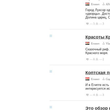
Египет
AN
Город Луксор од
«дворцы». Дост
Долина цариц, С
— 5
— 3
Красоты К
Египет
Vla
Сказочный риф.
Красного моря.
— 6
— 2
Коптская п
Египет
Се
И в Египте есть
интересуется ис
— 4
— 3
Это обзор 