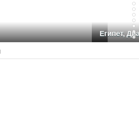
имовна Стадуб
и