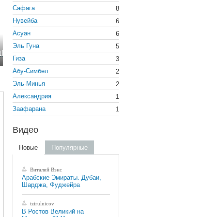
Сафага
8
Нувейба
6
Асуан
6
Эль Гуна
5
Гиза
3
Абу-Симбел
2
Эль-Минья
2
Александрия
1
Заафарана
1
Видео
Новые
Популярные
Виталий Вэнс
Арабские Эмираты. Дубаи,
Шарджа, Фуджейра
tzirulnicov
В Ростов Великий на