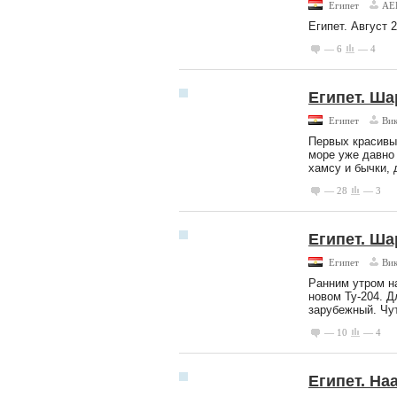
Египет
АЕ
Египет. Август 
— 6
— 4
Египет. Ш
Египет
Вик
Первых красивы
море уже давно 
хамсу и бычки, 
— 28
— 3
Египет. Ша
Египет
Вик
Ранним утром н
новом Ту-204. Д
зарубежный. Чут
— 10
— 4
Египет. На