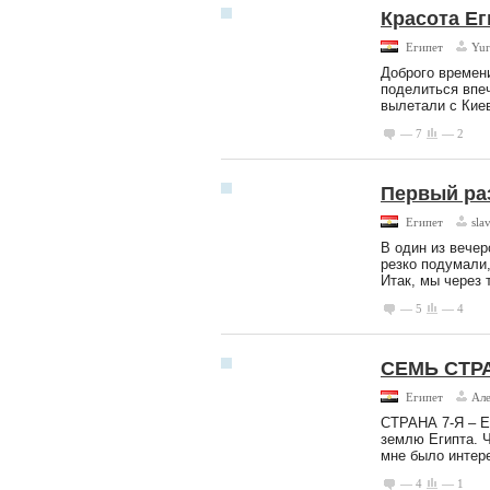
Красота Ег
Египет
Yur
Доброго времен
поделиться впе
вылетали с Киев
— 7
— 2
Первый раз
Египет
sla
В один из вечер
резко подумали,
Итак, мы через 
— 5
— 4
СЕМЬ СТР
Египет
Але
СТРАНА 7-Я – ЕГ
землю Египта. Ч
мне было интере
— 4
— 1