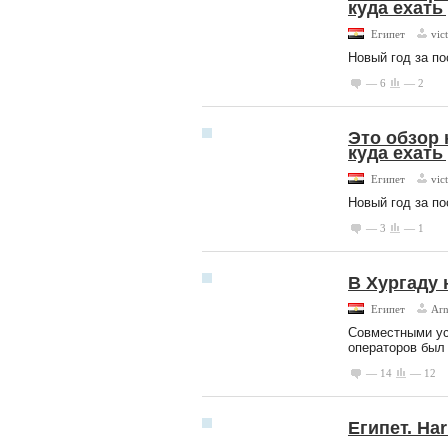
куда ехать
Египет
vic
Новый год за по
— 6
— 2
Это обзор 
куда ехать
Египет
vic
Новый год за по
— 3
— 1
В Хургаду 
Египет
Arn
Совместными ус
операторов был 
— 14
— 12
Египет. Ha