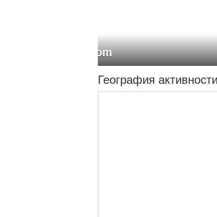
Египет, Диана Вад
География активност