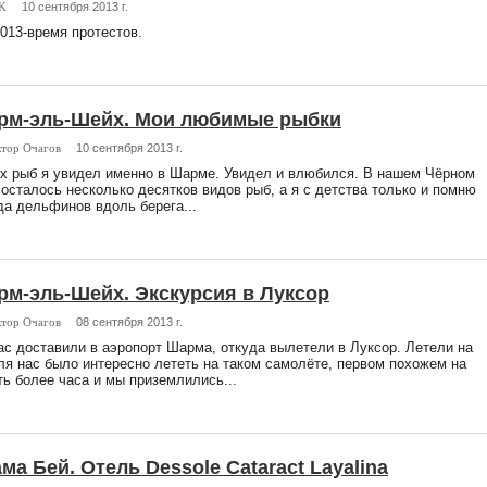
K
10 сентября 2013 г.
2013-время протестов.
арм-эль-Шейх. Мои любимые рыбки
тор Очагов
10 сентября 2013 г.
х рыб я увидел именно в Шарме. Увидел и влюбился. В нашем Чёрном
осталось несколько десятков видов рыб, а я с детства только и помню
да дельфинов вдоль берега...
рм-эль-Шейх. Экскурсия в Луксор
тор Очагов
08 сентября 2013 г.
ас доставили в аэропорт Шарма, откуда вылетели в Луксор. Летели на
ля нас было интересно лететь на таком самолёте, первом похожем на
ь более часа и мы приземлились...
ама Бей. Отель Dessole Cataract Layalina