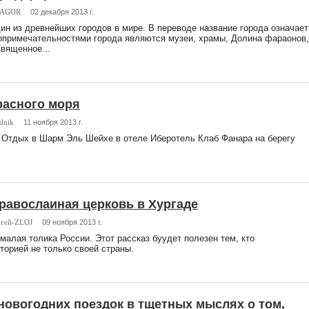
AGOR
02 декабря 2013 г.
ин из древнейших городов в мире. В переводе название города означает
опримечательностями города являются музеи, храмы, Долина фараонов,
вященное...
расного моря
dnik
11 ноября 2013 г.
 Отдых в Шарм Эль Шейхе в отеле Иберотель Клаб Фанара на берегу
равослаиная церковь в Хургаде
ргей-ZLOJ
09 ноября 2013 г.
 малая толика России. Этот рассказ буудет полезен тем, кто
торией не только своей страны.
новогодних поездок в тщетных мыслях о том,