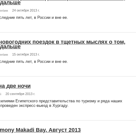
 дальше
toriass
24 октября 2013 г.
следние пять лет, в России и вне ее.
новогодних поездок в тщетных мыслях о том,
 дальше
toriass
15 октября 2013 г.
следние пять лет, в России и вне ее.
на две ночи
i
20 сентября 2013 г.
илиями Египетского представительства по туризму и ряда наших
проведен экспресс-выезд в Хургаду.
rmony Makadi Bay. Август 2013