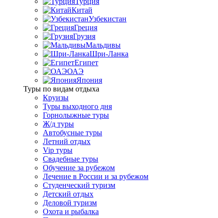
Турция
Китай
Узбекистан
Греция
Грузия
Мальдивы
Шри-Ланка
Египет
ОАЭ
Япония
Туры по видам отдыха
Круизы
Туры выходного дня
Горнолыжные туры
Ж/д туры
Автобусные туры
Летний отдых
Vip туры
Свадебные туры
Обучение за рубежом
Лечение в России и за рубежом
Студенческий туризм
Детский отдых
Деловой туризм
Охота и рыбалка