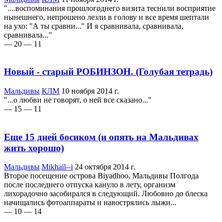
"....воспоминания прошлогоднего визита теснили восприятие
нынешнего, непрошено лезли в голову и все время шептали
на ухо: "А ты сравни..." И я сравнивала, сравнивала,
сравнивала..."
— 20
— 11
Новый - старый РОБИНЗОН. (Голубая тетрадь)
Мальдивы
КЛМ
10 ноября 2014 г.
"...о любви не говорят, о ней все сказано..."
— 15
— 11
Еще 15 дней босиком (и опять на Мальдивах
жить хорошо)
Мальдивы
Mikhail--i
24 октября 2014 г.
Второе посещение острова Biyadhoo, Мальдивы Полгода
после последнего отпуска кануло в лету, организм
лихорадочно засобирался в следующий. Любовно до блеска
начищались фотоаппараты и навострялись лыжи...
— 10
— 14