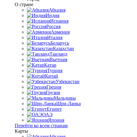
О стране
Абхазия
Индия
Испания
Россия
Армения
Италия
Беларусь
Казахстан
Таиланд
Вьетнам
Катар
Турция
Китай
Узбекистан
Греция
Грузия
Мальдивы
Шри-Ланка
Египет
ОАЭ
Япония
Перейти ко всем странам
Карты
Абхазия