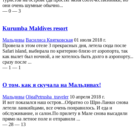
они очень шумные обычно...
— 0
— 3
Kurumba Maldives resort
Мальдивы
Василиса Квятковская
01 июля 2018 г.
Провела в этом отеле 3 прекрасных дня, летела сюда после
Safari island, выбирала по критерию близо от аэропорта, так
как вылет был ночной, а не хотелось быть долго в аэропорту...
сразу после ...
— 1
— 1
О том, как я скучала на Мальдивах!
Мальдивы
OlgaPetrusha_traveler
10 апреля 2018 г.
И вот показался наш остров...Обратно со Шри-Ланки снова
летели ланкийцами, все очень понравилось. И еда и
обслуживание, и салон.По прилету в Мале снова высадили
прямо на летное поле и отправили ...
— 28
— 13