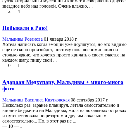
субэкваториальный муссонный климат и совершенно другое
звездное небо над головой. Очень влажно, ...
— 2
— 4
Побывали в Раю!
Мальдивы
Розанова
01 января 2018 г.
Хотела написать когда эмоции уже поулягутся, но это видимо
еще не скоро произойдет, поэтому пока воспоминания на
столько яркие, что хочется просто кричать о своем счастье на
каждом шагу, пишу свой ...
— 0
— 1
Адараан Медхупару, Мальдивы + много-много
фото
Мальдивы
Василиса Квятковская
08 сентября 2017 г.
Несколько раз, заранее планируя, летала самостоятельно и
вполне бюджетно на Мальдивы, жила на локальных островах
и путешествовала по резортам и другим локальным
самостоятельно... Но, в этот раз не ...
— 10
— 1