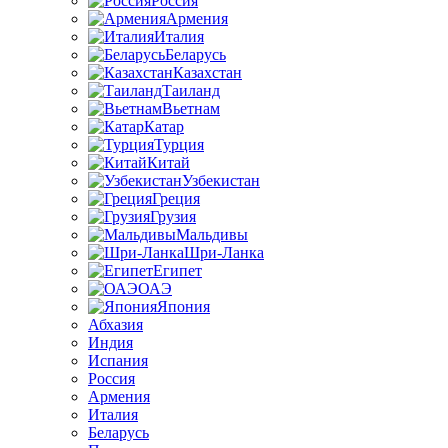
Россия
Армения
Италия
Беларусь
Казахстан
Таиланд
Вьетнам
Катар
Турция
Китай
Узбекистан
Греция
Грузия
Мальдивы
Шри-Ланка
Египет
ОАЭ
Япония
Абхазия
Индия
Испания
Россия
Армения
Италия
Беларусь