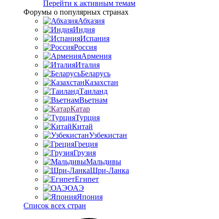
Перейти к активным темам
Форумы о популярных странах
Абхазия
Индия
Испания
Россия
Армения
Италия
Беларусь
Казахстан
Таиланд
Вьетнам
Катар
Турция
Китай
Узбекистан
Греция
Грузия
Мальдивы
Шри-Ланка
Египет
ОАЭ
Япония
Список всех стран