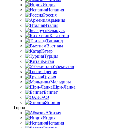
Индия
Испания
Россия
Армения
Италия
Беларусь
Казахстан
Таиланд
Вьетнам
Катар
Турция
Китай
Узбекистан
Греция
Грузия
Мальдивы
Шри-Ланка
Египет
ОАЭ
Япония
Город
Абхазия
Индия
Испания