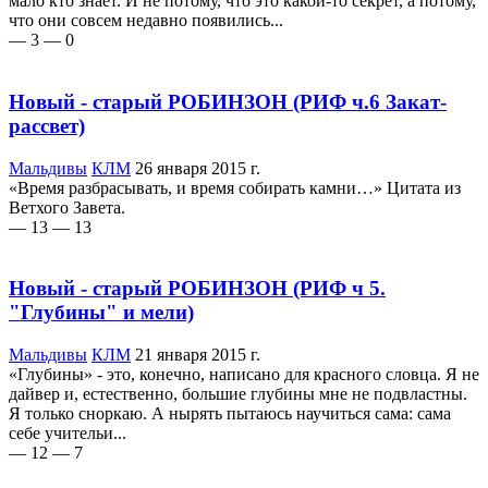
мало кто знает. И не потому, что это какой-то секрет, а потому,
что они совсем недавно появились...
— 3
— 0
Новый - старый РОБИНЗОН (РИФ ч.6 Закат-
рассвет)
Мальдивы
КЛМ
26 января 2015 г.
«Время разбрасывать, и время собирать камни…» Цитата из
Ветхого Завета.
— 13
— 13
Новый - старый РОБИНЗОН (РИФ ч 5.
"Глубины" и мели)
Мальдивы
КЛМ
21 января 2015 г.
«Глубины» - это, конечно, написано для красного словца. Я не
дайвер и, естественно, большие глубины мне не подвластны.
Я только сноркаю. А нырять пытаюсь научиться сама: сама
себе учительи...
— 12
— 7