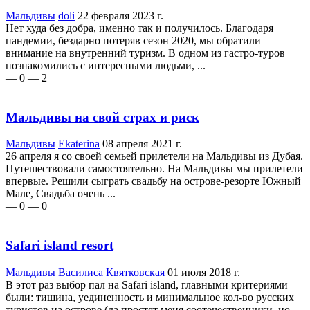
Мальдивы
doli
22 февраля 2023 г.
Нет худа без добра, именно так и получилось. Благодаря
пандемии, бездарно потеряв сезон 2020, мы обратили
внимание на внутренний туризм. В одном из гастро-туров
познакомились с интересными людьми, ...
— 0
— 2
Мальдивы на свой страх и риск
Мальдивы
Ekaterina
08 апреля 2021 г.
26 апреля я со своей семьей прилетели на Мальдивы из Дубая.
Путешествовали самостоятельно. На Мальдивы мы прилетели
впервые. Решили сыграть свадьбу на острове-резорте Южный
Мале, Свадьба очень ...
— 0
— 0
Safari island resort
Мальдивы
Василиса Квятковская
01 июля 2018 г.
В этот раз выбор пал на Safari island, главными критериями
были: тишина, уединенность и минимальное кол-во русских
туристов на острове (да простят меня соотечественники, но