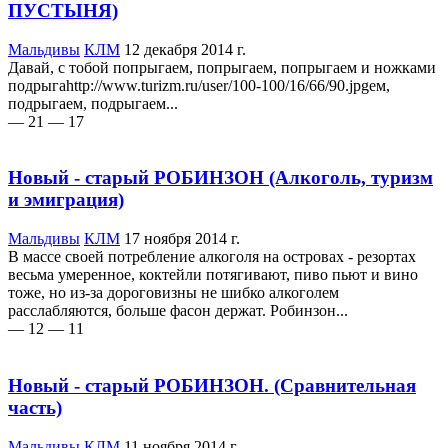
ПУСТЫНЯ)
Мальдивы
КЛМ
12 декабря 2014 г.
Давай, с тобой попрыгаем, попрыгаем, попрыгаем и ножками
подрыгаhttp://www.turizm.ru/user/100-100/16/66/90.jpgем,
подрыгаем, подрыгаем...
— 21
— 17
Новый - старый РОБИНЗОН (Алкоголь, туризм
и эмиграция)
Мальдивы
КЛМ
17 ноября 2014 г.
В массе своей потребление алкоголя на островах - резортах
весьма умеренное, коктейли потягивают, пиво пьют и вино
тоже, но из-за дороговизны не шибко алкоголем
расслабляются, больше фасон держат. Робинзон...
— 12
— 11
Новый - старый РОБИНЗОН. (Сравнительная
часть)
Мальдивы
КЛМ
11 ноября 2014 г.