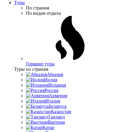
Туры
По странам
По видам отдыха
Горящие туры
Туры по странам
Абхазия
Индия
Испания
Россия
Армения
Италия
Беларусь
Казахстан
Таиланд
Вьетнам
Катар