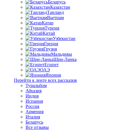
Беларусь
Казахстан
Таиланд
Вьетнам
Катар
Турция
Китай
Узбекистан
Греция
Грузия
Мальдивы
Шри-Ланка
Египет
ОАЭ
Япония
Перейти к ленте всех рассказов
Туральбом
Абхазия
Индия
Испания
Россия
Армения
Италия
Беларусь
Все отзывы