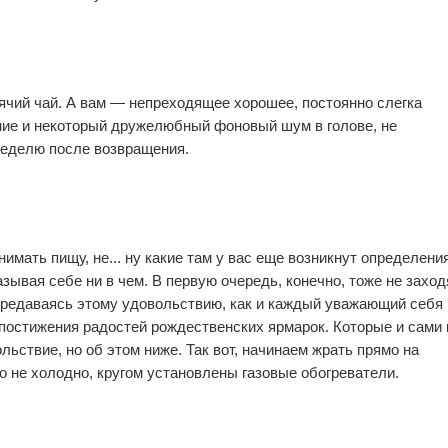
0
0
ячий чай. А вам — непреходящее хорошее, постоянно слегка
ние и некоторый дружелюбный фоновый шум в голове, не
неделю после возвращения.
нимать пищу, не... ну какие там у вас еще возникнут определения
0
0
зывая себе ни в чем. В первую очередь, конечно, тоже не заход
предаваясь этому удовольствию, как и каждый уважающий себя
 постижения радостей рождественских ярмарок. Которые и сами 
льствие, но об этом ниже. Так вот, начинаем жрать прямо на
то не холодно, кругом установлены газовые обогреватели.