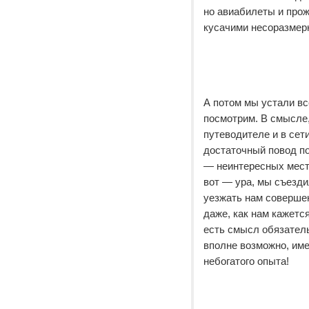
но авиабилеты и прож
кусачими несоразмер
А потом мы устали вс
посмотрим. В смысле,
путеводителе и в сет
достаточный повод по
— неинтересных мест 
вот — ура, мы съезди
уезжать нам совершен
даже, как нам кажетс
есть смысл обязательн
вполне возможно, име
небогатого опыта!