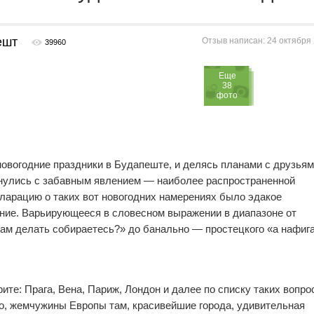
ешт
Отзыв написан: 24 октября 2
39960
Eще
38
фото
овогодние праздники в Будапеште, и делясь планами с друзьям
0
0
нулись с забавным явлением — наиболее распространенной
ларацию о таких вот новогодних намерениях было эдакое
ние. Варьирующееся в словесном выражении в диапазоне от
там делать собираетесь?» до банально — простецкого «а нафиг
рите: Прага, Вена, Париж, Лондон и далее по списку таких вопро
1
0
о, жемчужины Европы там, красивейшие города, удивительная