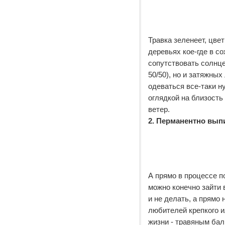
Травка зеленеет, цвет
деревьях кое-где в с
сопутствовать солнце
50/50), но и затяжны
одеваться все-таки н
оглядкой на близость
ветер.
2. Перманентно вып
А прямо в процессе п
можно конечно зайти 
и не делать, а прямо
любителей крепкого и
жизни - травяным ба