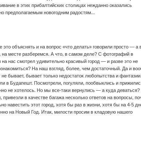
ивание в этих прибалтийских столицах нежданно оказались
но предполагаемым новогодним радостям...
0
0
е это объяснять и на вопрос «что делать» говорили просто — а 
 на месте разберемся. А что, в самом деле? С фотографий в
и на нас смотрел удивительно красивый город — и разве это не
знакомиться? На наш взгляд, более, чем достаточный. Да и во
не бывает, бывает только недостаток любопытства и фантазии
ли в Будапешт. Посмотрели, погуляли, пообвыклись и прижилис
но не хотелось. Но мы все-таки вернулись — а куда деваться?
я, привезли в качестве багажа несколько ответов на вопросы, п
о навестить этот город, хотя бы раз в жизни, хотя бы на 4-5 дн
нно на Новый Год. Итак, милости просим в кладовую нашего