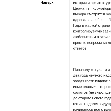
Наверх
история и архитектур
Церматты, Курмайоры,
выбора смотрятся бол
адреналина и бесшаб
Года в жаркой стране
контролируемую завис
любопытным в этой си
прямые вопросы «в ло
ответов.
Поначалу мы долго и 
два года немного над
загодя гости кидают 
иные планы», что реш
салютов (не знаю, где
до старого нового го
каких-то далеко идущ
начиналось все с иде