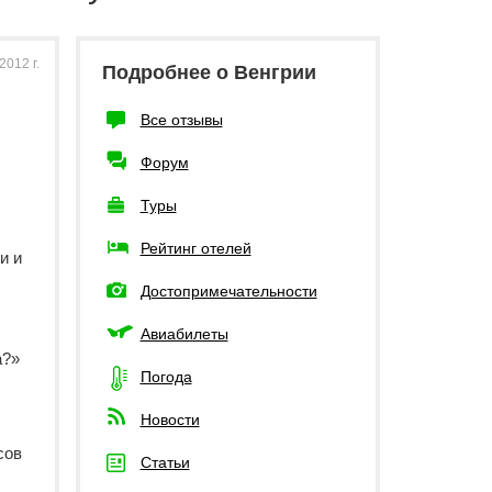
012 г.
Подробнее о Венгрии
Все отзывы
Форум
Туры
Рейтинг отелей
и и
Достопримечательности
Авиабилеты
а?»
Погода
Новости
сов
Статьи