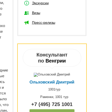
ли,
Экскурсии
го
Визы
е
Пресс-релизы
охо
же
т
Консультант
по
Венгрии
едние
ные
ись
Ольховский Дмитрий
в и
1001тур
ются
Раменки, 1001 тур
было
+7 (495) 725 1001
, что
ллин,