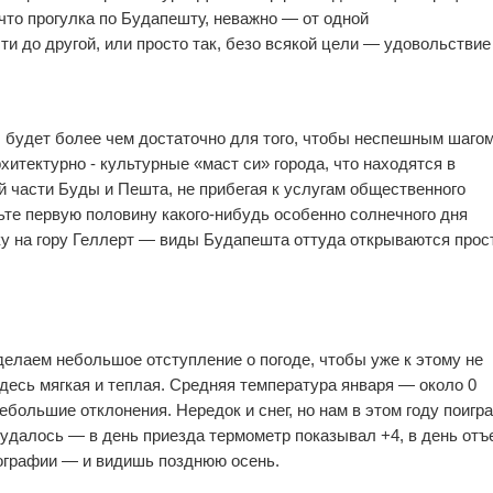
 что прогулка по Будапешту, неважно — от одной
и до другой, или просто так, безо всякой цели — удовольствие
, будет более чем достаточно для того, чтобы неспешным шаго
0
0
хитектурно - культурные «маст си» города, что находятся в
 части Буды и Пешта, не прибегая к услугам общественного
ьте первую половину какого-нибудь особенно солнечного дня
ку на гору Геллерт — виды Будапешта оттуда открываются прос
делаем небольшое отступление о погоде, чтобы уже к этому не
0
0
десь мягкая и теплая. Средняя температура января — около 0
ебольшие отклонения. Нередок и снег, но нам в этом году поигра
 удалось — в день приезда термометр показывал +4, в день отъ
ографии — и видишь позднюю осень.