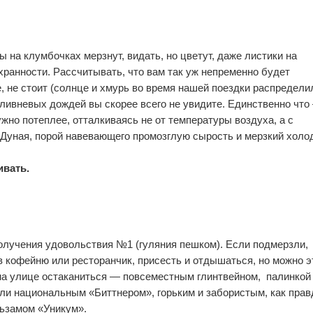
0
0
ы на клумбочках мерзнут, видать, но цветут, даже листики на
охранности. Рассчитывать, что вам так уж непременно будет
, не стоит (солнце и хмурь во время нашей поездки распредели
х ливневых дождей вы скорее всего не увидите. Единственно что
ужно потеплее, отталкиваясь не от температуры воздуха, а с
 Дуная, порой навевающего промозглую сырость и мерзкий хол
ивать.
0
0
олучения удовольствия №1 (гуляния пешком). Если подмерзли,
в кофейню или ресторанчик, присесть и отдышаться, но можно э
 на улице остаканиться — повсеместным глинтвейном, палинкой
ли национальным «Биттнером», горьким и забористым, как прав
льзамом «Уникум».