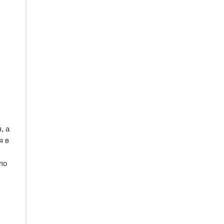
, а
я в
по