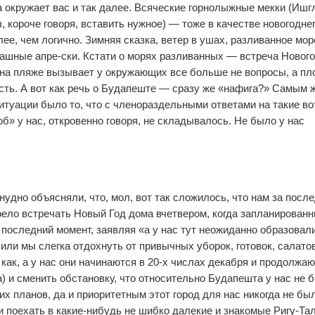
а окружает вас и так далее. Всяческие горнолыжные мекки (Ишг
 короче говоря, вставить нужное) — тоже в качестве новогодне
ее, чем логично. Зимняя сказка, ветер в ушах, разливанное мор
ашные апре-ски. Кстати о морях разливанных — встреча Нового
 на пляже вызывает у окружающих все больше не вопросы, а пл
ть. А вот как речь о Будапеште — сразу же «нафига?» Самым 
туации было то, что с членораздельными ответами на такие во
б» у нас, откровенно говоря, не складывалось. Не было у нас
нудно объясняли, что, мол, вот так сложилось, что нам за посл
0
0
оело встречать Новый Год дома вчетвером, когда запланирован
в последний момент, заявляя «а у нас тут неожиданно образовал
или мы слегка отдохнуть от привычных уборок, готовок, салато
 как, а у нас они начинаются в 20-х числах декабря и продолжа
да) и сменить обстановку, что относительно Будапешта у нас не 
их планов, да и приоритетным этот город для нас никогда не был
и поехать в какие-нибудь не шибко далекие и знакомые Ригу-Та