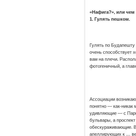
«Нафига?», или чем
1. Гулять пешком.
Гулять по Будапешту 
очень способствует х
вам на плечи. Распол
фотогеничный, а глав
Ассоциации возникают
понятно — как-никак 
удивляющие — с Пари
бульвары, а проспект
обескураживающие. Во
апеллирующих к … ве