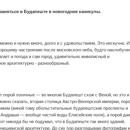
1
0
 заняться в Будапеште в новогодние каникулы.
можно и нужно много, долго и с удовольствием. Это нескучно. И
0
0
орошему настроению после московского неба, будто нахлобуче
агает и погода и сам город, удивительно живописный и
ное архитектурно - разнообразный.
0
0
 порой логичные — во многом Будапешт схож с Веной, но это и
можно сказать, вторая столица Австро-Венгерской империи, пор
жем (виной тому обольстительные будапештские проспекты и
 Андраши — вообще чистой воды Елисейские поля), а порой да
т никогда бы не подумал, что в Будапеште так много зданий,
нецианской архитектуре. До сих пор разглядываю фотографии 