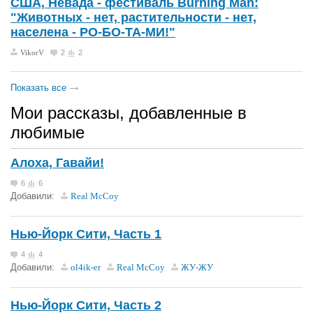
США, Невада - фестиваль Burning Man:
"Животных - нет, растительности - нет,
населена - РО-БО-ТА-МИ!"
VikorV
2
2
Показать все
Мои рассказы, добавленные в
любимые
Алоха, Гавайи!
6
6
Добавили:
Real McCoy
Нью-Йорк Сити, Часть 1
4
4
Добавили:
ol4ik-er
Real McCoy
ЖУ-ЖУ
Нью-Йорк Сити, Часть 2