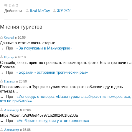
2
2
Добавили:
Real McCoy
ЖУ-ЖУ
Мнения туристов
Сергей
в 10:58
Данные в статье очень старые
→
Про
«За покупками в Маньчжурию»
Шухер
в 18:18
Спасибо, очень приятно прочитать и посмотреть фото. Были три ночи на
Боракае...
→
Про
«Боракай - островной тропический рай»
Наталья
в 23:50
Познакомилась в Турции с туристами, которые набирали еду в день
отъезда...
→
Про
«Исповедь отельера: «Ваши туристы забирают из номеров все,
что не прибито!»»
Александр
в 15:08
https://dzen.ru/id/69ef457971b2802401f6233a
→
Про
«Не берите экскурсии у этого человека»
Александр
в 15:06