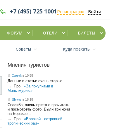
+7 (495)
725 1001
Регистрация
Войти
|
ФОРУМ
ОТЕЛИ
БИЛЕТЫ
Советы
Куда поехать
Мнения туристов
Сергей
в 10:58
Данные в статье очень старые
→
Про
«За покупками в
Маньчжурию»
Шухер
в 18:18
Спасибо, очень приятно прочитать
и посмотреть фото. Были три ночи
на Боракае...
→
Про
«Боракай - островной
тропический рай»