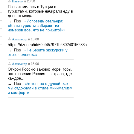
Наталья
в 23:50
Познакомилась в Турции с
туристами, которые набирали еду в
день отъезда...
→
Про
«Исповедь отельера:
«Ваши туристы забирают из
номеров все, что не прибито!»»
Александр
в 15:08
https://dzen.ru/id/69ef457971b2802401f6233a
→
Про
«Не берите экскурсии у
этого человека»
Александр
в 15:06
Открой Россию заново: море, горы,
вдохновение Россия — страна, где
каждое...
→
Про
«Бетон, но с душой: как
мы отдохнули в стиле минимализм
и комфорт»