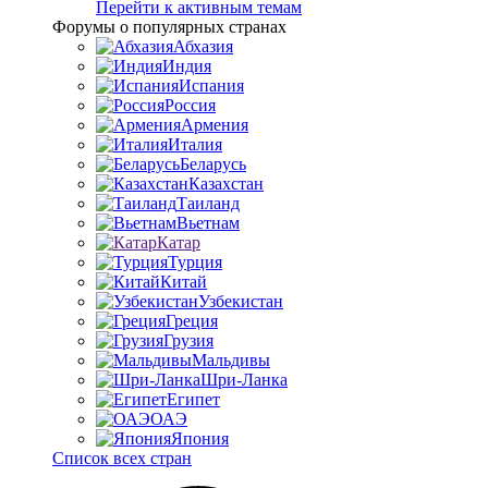
Перейти к активным темам
Форумы о популярных странах
Абхазия
Индия
Испания
Россия
Армения
Италия
Беларусь
Казахстан
Таиланд
Вьетнам
Катар
Турция
Китай
Узбекистан
Греция
Грузия
Мальдивы
Шри-Ланка
Египет
ОАЭ
Япония
Список всех стран