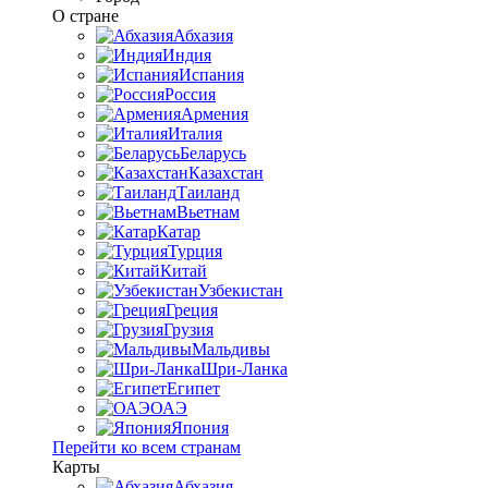
О стране
Абхазия
Индия
Испания
Россия
Армения
Италия
Беларусь
Казахстан
Таиланд
Вьетнам
Катар
Турция
Китай
Узбекистан
Греция
Грузия
Мальдивы
Шри-Ланка
Египет
ОАЭ
Япония
Перейти ко всем странам
Карты
Абхазия