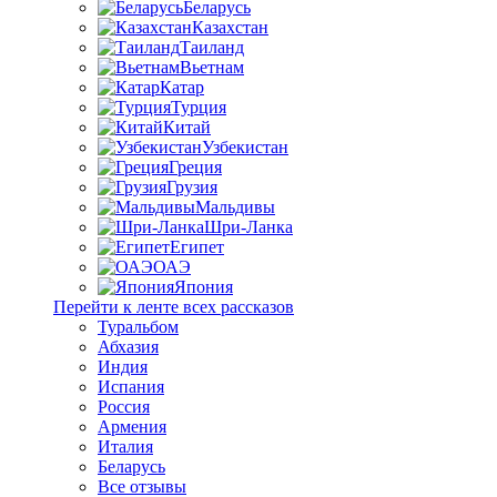
Беларусь
Казахстан
Таиланд
Вьетнам
Катар
Турция
Китай
Узбекистан
Греция
Грузия
Мальдивы
Шри-Ланка
Египет
ОАЭ
Япония
Перейти к ленте всех рассказов
Туральбом
Абхазия
Индия
Испания
Россия
Армения
Италия
Беларусь
Все отзывы