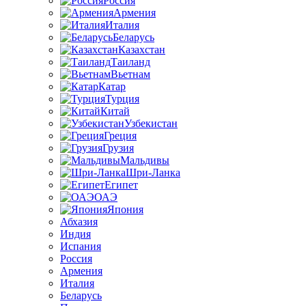
Россия
Армения
Италия
Беларусь
Казахстан
Таиланд
Вьетнам
Катар
Турция
Китай
Узбекистан
Греция
Грузия
Мальдивы
Шри-Ланка
Египет
ОАЭ
Япония
Абхазия
Индия
Испания
Россия
Армения
Италия
Беларусь