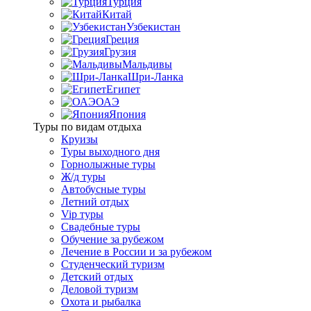
Турция
Китай
Узбекистан
Греция
Грузия
Мальдивы
Шри-Ланка
Египет
ОАЭ
Япония
Туры по видам отдыха
Круизы
Туры выходного дня
Горнолыжные туры
Ж/д туры
Автобусные туры
Летний отдых
Vip туры
Свадебные туры
Обучение за рубежом
Лечение в России и за рубежом
Студенческий туризм
Детский отдых
Деловой туризм
Охота и рыбалка