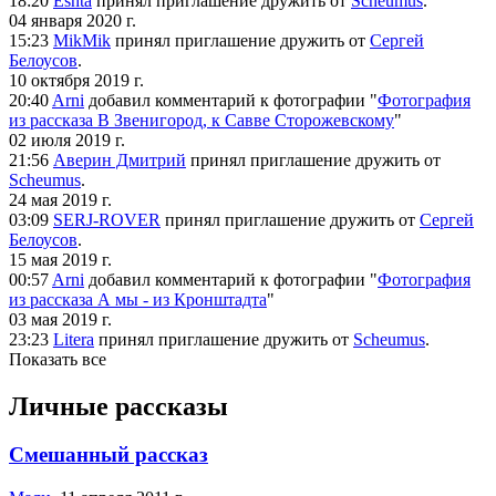
18:20
Eshta
принял
приглашение дружить от
Scheumus
.
04 января 2020 г.
15:23
MikMik
принял
приглашение дружить от
Сергей
Белоусов
.
10 октября 2019 г.
20:40
Arni
добавил комментарий к фотографии "
Фотография
из рассказа В Звенигород, к Савве Сторожевскому
"
02 июля 2019 г.
21:56
Аверин Дмитрий
принял
приглашение дружить от
Scheumus
.
24 мая 2019 г.
03:09
SERJ-ROVER
принял
приглашение дружить от
Сергей
Белоусов
.
15 мая 2019 г.
00:57
Arni
добавил комментарий к фотографии "
Фотография
из рассказа А мы - из Кронштадта
"
03 мая 2019 г.
23:23
Litera
принял
приглашение дружить от
Scheumus
.
Показать все
Личные рассказы
Смешанный рассказ