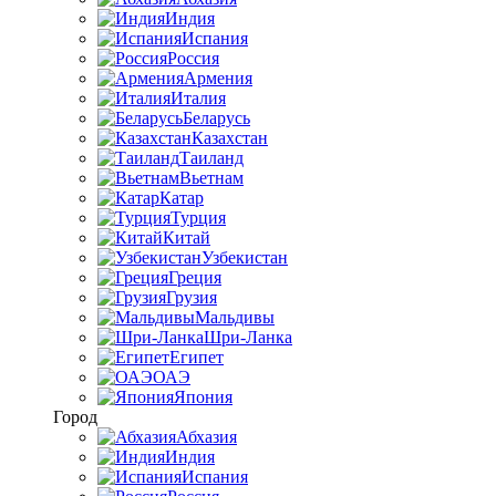
Индия
Испания
Россия
Армения
Италия
Беларусь
Казахстан
Таиланд
Вьетнам
Катар
Турция
Китай
Узбекистан
Греция
Грузия
Мальдивы
Шри-Ланка
Египет
ОАЭ
Япония
Город
Абхазия
Индия
Испания