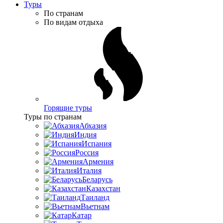
Туры
По странам
По видам отдыха
Горящие туры
Туры по странам
Абхазия
Индия
Испания
Россия
Армения
Италия
Беларусь
Казахстан
Таиланд
Вьетнам
Катар