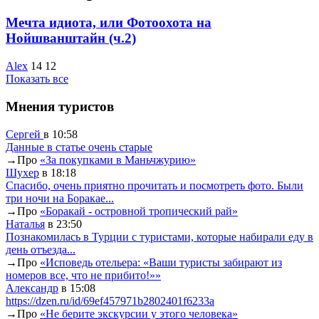
Мечта идиота, или Фотоохота на
Нойшванштайн (ч.2)
Аlex
14
12
Показать все
Мнения туристов
Сергей
в 10:58
Данные в статье очень старые
→
Про
«За покупками в Маньчжурию»
Шухер
в 18:18
Спасибо, очень приятно прочитать и посмотреть фото. Были
три ночи на Боракае...
→
Про
«Боракай - островной тропический рай»
Наталья
в 23:50
Познакомилась в Турции с туристами, которые набирали еду в
день отъезда...
→
Про
«Исповедь отельера: «Ваши туристы забирают из
номеров все, что не прибито!»»
Александр
в 15:08
https://dzen.ru/id/69ef457971b2802401f6233a
→
Про
«Не берите экскурсии у этого человека»