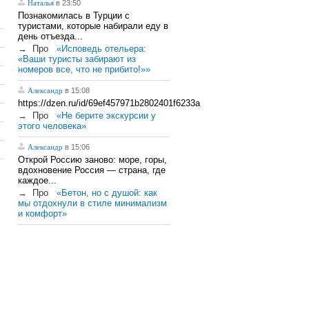
Наталья
в 23:50
Познакомилась в Турции с
туристами, которые набирали еду в
день отъезда...
→
Про
«Исповедь отельера:
«Ваши туристы забирают из
номеров все, что не прибито!»»
Александр
в 15:08
https://dzen.ru/id/69ef457971b2802401f6233a
→
Про
«Не берите экскурсии у
этого человека»
Александр
в 15:06
Открой Россию заново: море, горы,
вдохновение Россия — страна, где
каждое...
→
Про
«Бетон, но с душой: как
мы отдохнули в стиле минимализм
и комфорт»