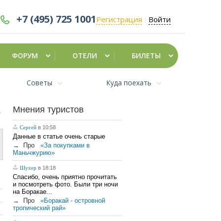
+7 (495)
725 1001
Регистрация
Войти
|
ФОРУМ
ОТЕЛИ
БИЛЕТЫ
Советы
Куда поехать
Мнения туристов
Сергей
в 10:58
Данные в статье очень старые
→
Про
«За покупками в
Маньчжурию»
Шухер
в 18:18
Спасибо, очень приятно прочитать
и посмотреть фото. Были три ночи
на Боракае...
→
Про
«Боракай - островной
тропический рай»