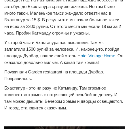
автобус до Бхактапура сразу же исчезла. Но там было
много такси. Маленькое такси жаждало отвезти нас в
Бхактапур за 15 $. В результате мы взяли большое такси
на всех за 2300 рупий. От этого места мы ехали 18 км за 2
часа. Пробки Катманду огромны и ужасны.
У старой части Бхактапура нас высадили. Там мы
заплатили 1500 рупий за человека. И, наконец-то, пройдя
площадь Дурбар, нашли свой отель H
otel Vintage Home
. Он
оказался довольно милым. А какая там крыша!
Поужинали Garden restaurant на площади Дурбар.
Понравилось.
Бхактапур - это ни разу не Катманду. Там огромное
количество храмов с потрясающей резьбой по дереву. И
там можно дышать! Вечером храмы и дворцы освещаются.
И город становится сказочным.