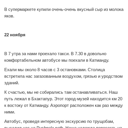
0
0
В супермаркете купили очень-очень вкусный сыр из молока
яков.
22 ноября
В 7 утра за нами проехало такси. В 7.30 в довольно
комфортабельном автобусе мы поехали в Катманду.
Ехали мы около 8 часов с 3 остановками. Столица
встретила нас загазованным воздухом, грязью и уродством
зданий.
К счастью, мы не собирались там останавливаться. Наш
путь лежал в Бхактапур. Этот город-музей находится км 20
к востоку от Катманду. Аэропорт расположен как раз между
ними.
Автобус, проведя интересную экскурсию по трущобам,
высадил нас на Pushpala path. Наша надежда пересесть на