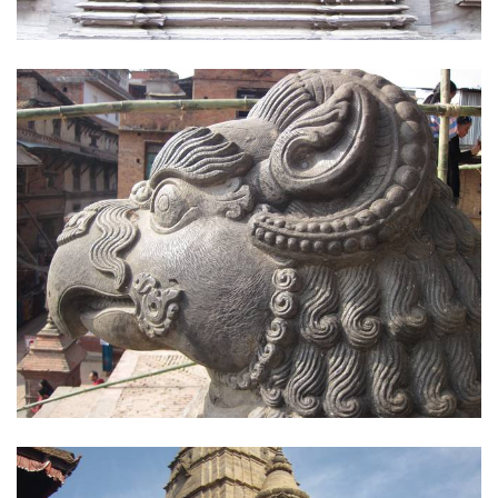
0
0
0
0