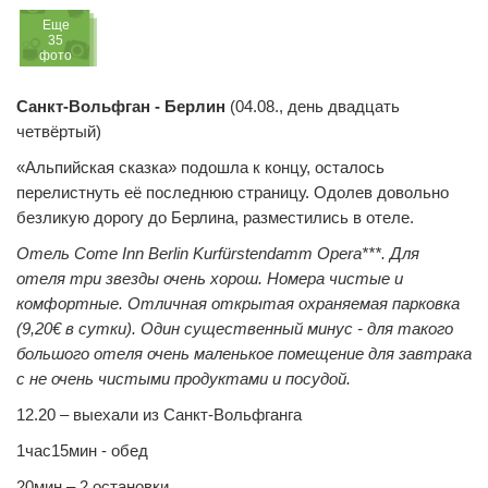
Eще
35
фото
Санкт-Вольфган - Берлин
(04.08., день двадцать
четвёртый)
«Альпийская сказка» подошла к концу, осталось
перелистнуть её последнюю страницу. Одолев довольно
безликую дорогу до Берлина, разместились в отеле.
Отель
Come Inn Berlin Kurfürstendamm Opera***. Для
отеля три звезды очень хорош. Номера чистые и
комфортные. Отличная открытая охраняемая парковка
(9,20€ в сутки). Один существенный минус - для такого
большого отеля очень маленькое помещение для завтрака
с не очень чистыми продуктами и посудой.
12.20 – выехали из Санкт-Вольфганга
1час15мин - обед
20мин – 2 остановки