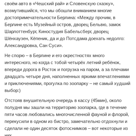
своём авто в «Чешский рай» и Словенскую сказку»,
возмутившийся, что мы обошли вниманием многие
достопримечательности Берлина: «Между прочим, в
Берлине есть Музейный остров, дворец Бельвю, замок
Шарлоттенбург, Киностудия Бабельсберг, дворец
Шёнхаузен, Кёпеник, да и до Потсдама доехать недолго:
Александровка, Сан Суси».
Не спорю – в Берлине и его окрестностях много
интересного, но когда с тобой четырёх летний ребёнок,
впереди дорога в Росток и погрузка на паром, а за плечами
двадцать четыре дня, наполненных яркими впечатлениями
и приключениями, прогулка по зоопарку – не самый худший
выбор:)
Отстояв внушительную очередь в кассу (45мин), около
полудня мы зашли на территорию зоопарка, где в течение
пяти часов любовались многочисленной фауной и флорой,
перекусили в одном из бистро, замечательно отдохнули и
сделали не один десяток фотоснимков – вот некоторые из
них.