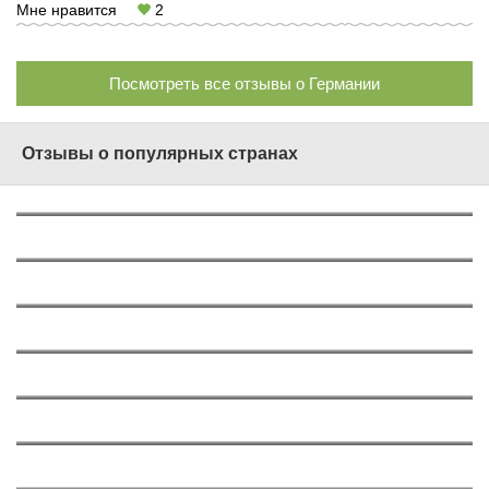
Мне нравится
2
Посмотреть все отзывы о Германии
Отзывы о популярных странах
О России
1562
О Турции
577
О Греции
629
О Таиланде
724
Об ОАЭ
197
О Вьетнаме
375
О Тунисе
147