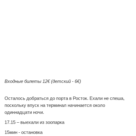
0
0
0
0
0
0
0
0
0
0
0
0
0
0
Входные билеты 12€ (детский - 6€)
Осталось добраться до порта в Росток. Ехали не спеша,
поскольку впуск на терминал начинается около
одиннадцати ночи.
17.15 – выехали из зоопарка
15мин - остановка