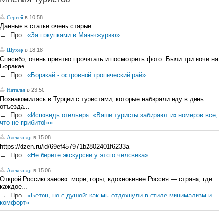
Сергей
в 10:58
Данные в статье очень старые
→
Про
«За покупками в Маньчжурию»
Шухер
в 18:18
Спасибо, очень приятно прочитать и посмотреть фото. Были три ночи на
Боракае...
→
Про
«Боракай - островной тропический рай»
Наталья
в 23:50
Познакомилась в Турции с туристами, которые набирали еду в день
отъезда...
→
Про
«Исповедь отельера: «Ваши туристы забирают из номеров все,
что не прибито!»»
Александр
в 15:08
https://dzen.ru/id/69ef457971b2802401f6233a
→
Про
«Не берите экскурсии у этого человека»
Александр
в 15:06
Открой Россию заново: море, горы, вдохновение Россия — страна, где
каждое...
→
Про
«Бетон, но с душой: как мы отдохнули в стиле минимализм и
комфорт»