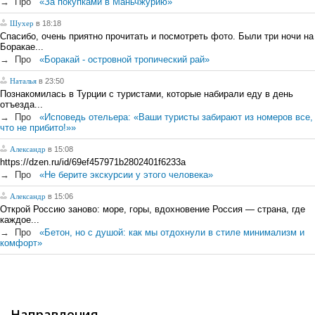
→
Про
«За покупками в Маньчжурию»
Шухер
в 18:18
Спасибо, очень приятно прочитать и посмотреть фото. Были три ночи на
Боракае...
→
Про
«Боракай - островной тропический рай»
Наталья
в 23:50
Познакомилась в Турции с туристами, которые набирали еду в день
отъезда...
→
Про
«Исповедь отельера: «Ваши туристы забирают из номеров все,
что не прибито!»»
Александр
в 15:08
https://dzen.ru/id/69ef457971b2802401f6233a
→
Про
«Не берите экскурсии у этого человека»
Александр
в 15:06
Открой Россию заново: море, горы, вдохновение Россия — страна, где
каждое...
→
Про
«Бетон, но с душой: как мы отдохнули в стиле минимализм и
комфорт»
Направления