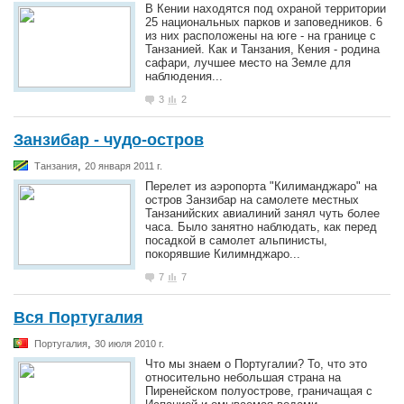
В Кении находятся под охраной территории
25 национальных парков и заповедников. 6
из них расположены на юге - на границе с
Танзанией. Как и Танзания, Кения - родина
сафари, лучшее место на Земле для
наблюдения...
3
2
Занзибар - чудо-остров
,
Танзания
20 января 2011 г.
Перелет из аэропорта "Килиманджаро" на
остров Занзибар на самолете местных
Танзанийских авиалиний занял чуть более
часа. Было занятно наблюдать, как перед
посадкой в самолет альпинисты,
покорявшие Килимнджаро...
7
7
Вся Португалия
,
Португалия
30 июля 2010 г.
Что мы знаем о Португалии? То, что это
относительно небольшая страна на
Пиренейском полуострове, граничащая с