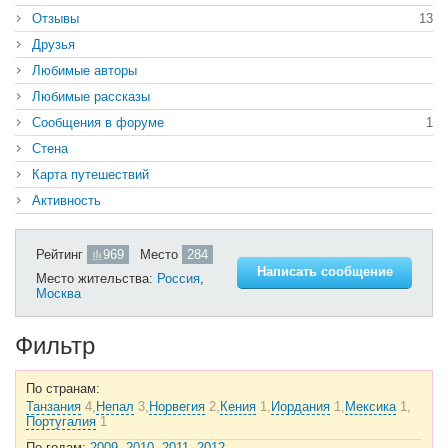
Отзывы
13
Друзья
Любимые авторы
Любимые рассказы
Сообщения в форуме
1
Стена
Карта путешествий
Активность
Рейтинг
969
Место
284
Написать сообщение
Место жительства:
Россия
,
Москва
Фильтр
По странам:
Танзания
4,
Непал
3,
Норвегия
2,
Кения
1,
Иордания
1,
Мексика
1,
Португалия
1
По годам:
2009
,
2010
,
2011
,
2012