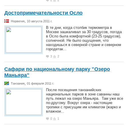
2
2
Достопримечательности Осло
,
Норвегия
10 августа 2011 г.
В те дни, когда столбик термометра в
Москве зашкаливал за 30 градусов, погода
в Осло была комфортной (23-25 градусов),
солнечной. Не было ощущения, что
находишься в северной стране и северном
городетак...
3
2
Сафари по национальному парку "Озеро
Маньяра"
,
Танзания
01 февраля 2011 г.
После посещения танзанийских
национальных парков в зоне саванны наш
путь лежал на озеро Маньяра. Там уже все
по-другому. Вокруг озера - настоящие
тропики с присущим им климатом (жарко и
влажнои...
0
1