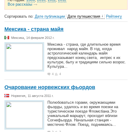
Все рассказы
↓
Сортировать по:
Дате публикации
Дате путешествия
Рейтингу
Мексика - страна майя
,
Мексика
14 февраля 2012 г.
Мексика - страна, где длительное время
проживал народ майя. В год, когда
астрологический календарь майя
предсказывает конец света, интрес к их
культуре, быту и традициям сильно возрос.
Культура...
4
4
Очарование норвежских фьордов
,
Норвегия
11 августа 2011 г.
Полюбоваться горами, окружающими
фьорды, удалось и во время поезки на
туристическом поезде Фломсбана.Это
уникальный маршрут, проходит вблизи
Согнефьорда. Начальная станция -
местечно Флом. Поезд, поднимаясь...