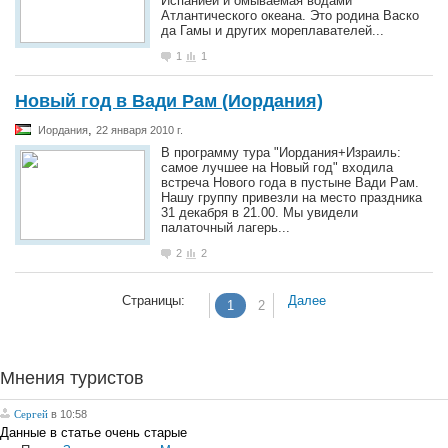
Испанией и омываемая водами
Атлантического океана. Это родина Васко
да Гамы и других мореплавателей...
1
1
Новый год в Вади Рам (Иордания)
,
Иордания
22 января 2010 г.
В программу тура "Иордания+Израиль:
самое лучшее на Новый год" входила
встреча Нового года в пустыне Вади Рам.
Нашу группу привезли на место праздника
31 декабря в 21.00. Мы увидели
палаточный лагерь...
2
2
Страницы:
Далее
1
2
Мнения туристов
Сергей
в 10:58
Данные в статье очень старые