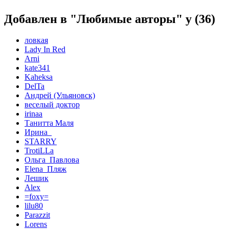
Добавлен в "Любимые авторы" у
(36)
ловкая
Lady In Red
Arni
kate341
Kaheksa
DelTa
Андрей (Ульяновск)
веселый доктор
irinaa
Танитта Маля
Ирина_
STARRY
TrotiLLa
Ольга_Павлова
Elena_Пляж
Лешик
Аlex
=foxy=
lilu80
Parazzit
Lorens