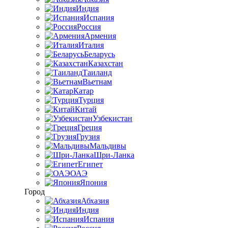
Индия
Испания
Россия
Армения
Италия
Беларусь
Казахстан
Таиланд
Вьетнам
Катар
Турция
Китай
Узбекистан
Греция
Грузия
Мальдивы
Шри-Ланка
Египет
ОАЭ
Япония
Город
Абхазия
Индия
Испания