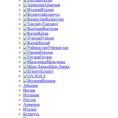
Россия
Армения
Италия
Беларусь
Казахстан
Таиланд
Вьетнам
Катар
Турция
Китай
Узбекистан
Греция
Грузия
Мальдивы
Шри-Ланка
Египет
ОАЭ
Япония
Абхазия
Индия
Испания
Россия
Армения
Италия
Беларусь