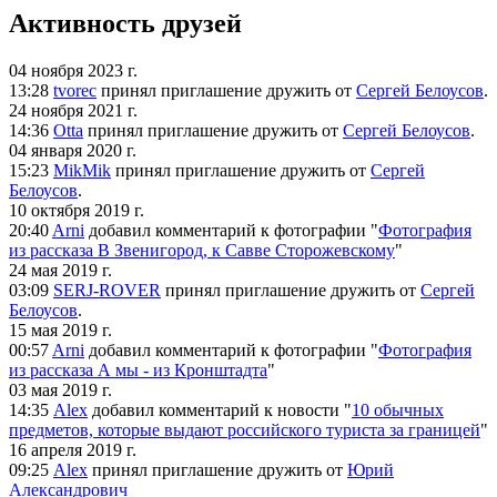
Активность друзей
04 ноября 2023 г.
13:28
tvorec
принял
приглашение дружить от
Сергей Белоусов
.
24 ноября 2021 г.
14:36
Otta
принял
приглашение дружить от
Сергей Белоусов
.
04 января 2020 г.
15:23
MikMik
принял
приглашение дружить от
Сергей
Белоусов
.
10 октября 2019 г.
20:40
Arni
добавил комментарий к фотографии "
Фотография
из рассказа В Звенигород, к Савве Сторожевскому
"
24 мая 2019 г.
03:09
SERJ-ROVER
принял
приглашение дружить от
Сергей
Белоусов
.
15 мая 2019 г.
00:57
Arni
добавил комментарий к фотографии "
Фотография
из рассказа А мы - из Кронштадта
"
03 мая 2019 г.
14:35
Аlex
добавил комментарий к новости "
10 обычных
предметов, которые выдают российского туриста за границей
"
16 апреля 2019 г.
09:25
Аlex
принял
приглашение дружить от
Юрий
Александрович