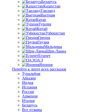
Беларусь
Казахстан
Таиланд
Вьетнам
Катар
Турция
Китай
Узбекистан
Греция
Грузия
Мальдивы
Шри-Ланка
Египет
ОАЭ
Япония
Перейти к ленте всех рассказов
Туральбом
Абхазия
Индия
Испания
Россия
Армения
Италия
Беларусь
Все отзывы