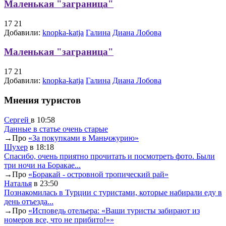
Маленькая "заграница"
17
21
Добавили:
knopka-katja
Галина
Диана Лобова
Маленькая "заграница"
17
21
Добавили:
knopka-katja
Галина
Диана Лобова
Мнения туристов
Сергей
в 10:58
Данные в статье очень старые
→
Про
«За покупками в Маньчжурию»
Шухер
в 18:18
Спасибо, очень приятно прочитать и посмотреть фото. Были
три ночи на Боракае...
→
Про
«Боракай - островной тропический рай»
Наталья
в 23:50
Познакомилась в Турции с туристами, которые набирали еду в
день отъезда...
→
Про
«Исповедь отельера: «Ваши туристы забирают из
номеров все, что не прибито!»»