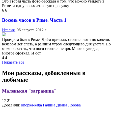
Это вторая часть фото-рассказа о том, что можно увидеть в
Риме за одну восьмичасовую прогулку.
6
6
Восемь часов в Риме. Часть 1
Италия
,
06 августа 2012 г.
Проездом был в Риме. Днём приехал, стоптал ноги по колени,
вечером лёг спать, а ранним утром следующего дня улетел. Но
можно сказать, что ноги стоптал не зря. Многое увидел,
многое сфоткал. И ост
4
4
Показать все
Мои рассказы, добавленные в
любимые
Маленькая "заграница"
17
21
Добавили:
knopka-katja
Галина
Диана Лобова