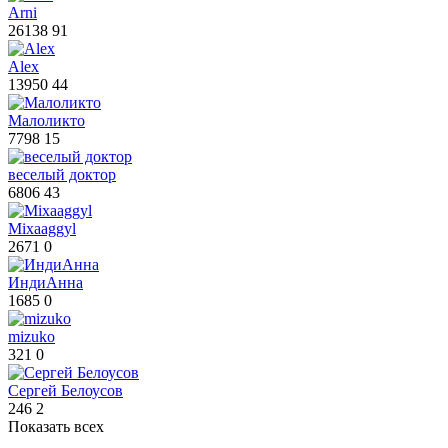
Arni
26138
91
Аlex
13950
44
Малоликто
7798
15
веселый доктор
6806
43
Mixaaggyl
2671
0
ИндиАнна
1685
0
mizuko
321
0
Сергей Белоусов
246
2
Показать всех