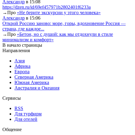
Александр
в 15:08
https://dzen.ru/id/69ef457971b2802401f6233a
→
Про
«Не берите экскурсии у этого человека»
Александр
в 15:06
Открой Россию заново: море, горы, вдохновение Россия —
страна, где каждое...
→
Про
«Бетон, но с душой: как мы отдохнули в стиле
минимализм и комфорт»
В начало страницы
Направления
Азия
Африка
Европа
Северная Америка
Южная Америка
Австралия и Океания
Сервисы
RSS
Для турфирм
Для отелей
Общение