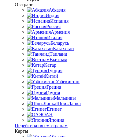
О стране
Абхазия
Индия
Испания
Россия
Армения
Италия
Беларусь
Казахстан
Таиланд
Вьетнам
Катар
Турция
Китай
Узбекистан
Греция
Грузия
Мальдивы
Шри-Ланка
Египет
ОАЭ
Япония
Перейти ко всем странам
Карты
Абхазия