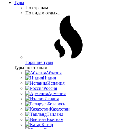
Туры
По странам
По видам отдыха
Горящие туры
Туры по странам
Абхазия
Индия
Испания
Россия
Армения
Италия
Беларусь
Казахстан
Таиланд
Вьетнам
Катар