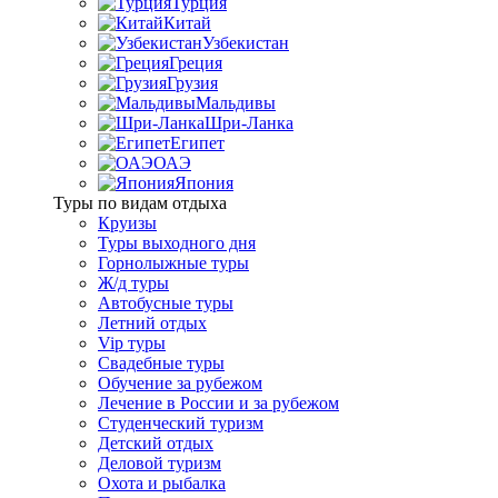
Турция
Китай
Узбекистан
Греция
Грузия
Мальдивы
Шри-Ланка
Египет
ОАЭ
Япония
Туры по видам отдыха
Круизы
Туры выходного дня
Горнолыжные туры
Ж/д туры
Автобусные туры
Летний отдых
Vip туры
Свадебные туры
Обучение за рубежом
Лечение в России и за рубежом
Студенческий туризм
Детский отдых
Деловой туризм
Охота и рыбалка