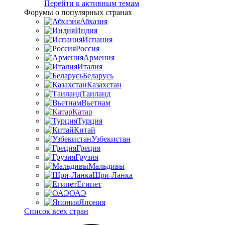
Перейти к активным темам
Форумы о популярных странах
Абхазия
Индия
Испания
Россия
Армения
Италия
Беларусь
Казахстан
Таиланд
Вьетнам
Катар
Турция
Китай
Узбекистан
Греция
Грузия
Мальдивы
Шри-Ланка
Египет
ОАЭ
Япония
Список всех стран