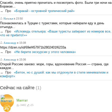
Спасибо, очень приятно прочитать и посмотреть фото. Были три ночи на
Боракае...
→
Про
«Боракай - островной тропический рай»
Наталья
в 23:50
Познакомилась в Турции с туристами, которые набирали еду в день
отъезда...
→
Про
«Исповедь отельера: «Ваши туристы забирают из номеров все,
что не прибито!»»
Александр
в 15:08
https://dzen.ru/id/69ef457971b2802401f6233a
→
Про
«Не берите экскурсии у этого человека»
Александр
в 15:06
Открой Россию заново: море, горы, вдохновение Россия — страна, где
каждое...
→
Про
«Бетон, но с душой: как мы отдохнули в стиле минимализм и
комфорт»
Сейчас на сайте
(1)
Малтат
-
3482
-
25