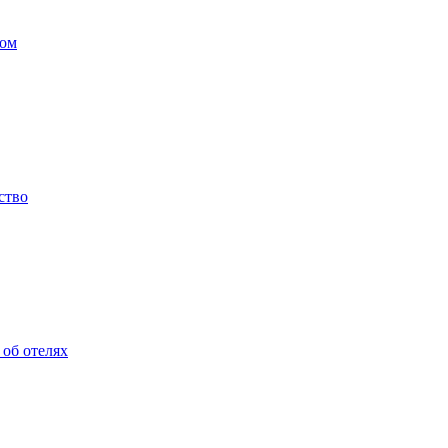
бом
ство
об отелях