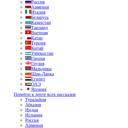
Россия
Армения
Италия
Беларусь
Казахстан
Таиланд
Вьетнам
Катар
Турция
Китай
Узбекистан
Греция
Грузия
Мальдивы
Шри-Ланка
Египет
ОАЭ
Япония
Перейти к ленте всех рассказов
Туральбом
Абхазия
Индия
Испания
Россия
Армения