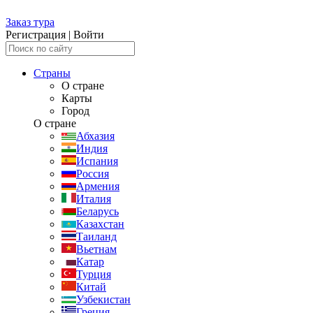
Заказ тура
Регистрация
|
Войти
Страны
О стране
Карты
Город
О стране
Абхазия
Индия
Испания
Россия
Армения
Италия
Беларусь
Казахстан
Таиланд
Вьетнам
Катар
Турция
Китай
Узбекистан
Греция