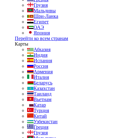
Грузия
Мальдивы
Шри-Ланка
Египет
ОАЭ
Япония
Перейти ко всем странам
Карты
Абхазия
Индия
Испания
Россия
Армения
Италия
Беларусь
Казахстан
Таиланд
Вьетнам
Катар
Турция
Китай
Узбекистан
Греция
Грузия