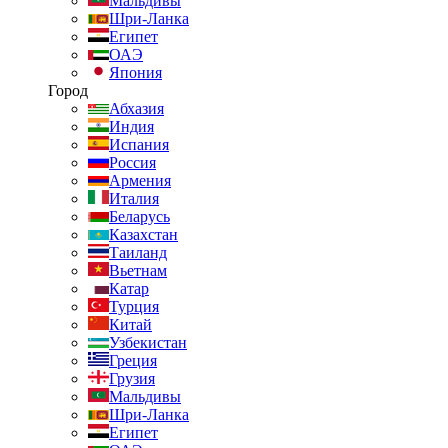
Мальдивы
Шри-Ланка
Египет
ОАЭ
Япония
Город
Абхазия
Индия
Испания
Россия
Армения
Италия
Беларусь
Казахстан
Таиланд
Вьетнам
Катар
Турция
Китай
Узбекистан
Греция
Грузия
Мальдивы
Шри-Ланка
Египет