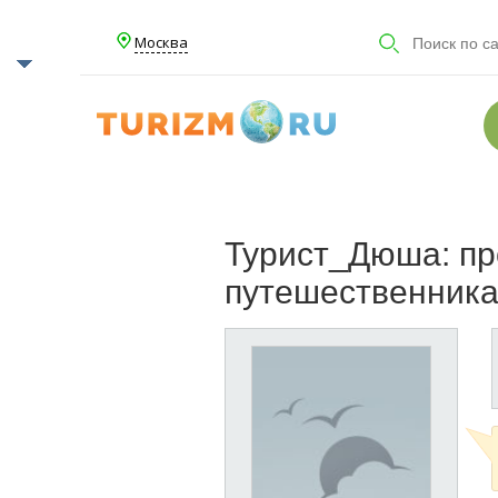
Москва
Турист_Дюша: п
путешественник