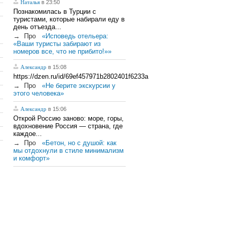
Наталья
в 23:50
Познакомилась в Турции с
туристами, которые набирали еду в
день отъезда...
→
Про
«Исповедь отельера:
«Ваши туристы забирают из
номеров все, что не прибито!»»
Александр
в 15:08
https://dzen.ru/id/69ef457971b2802401f6233a
→
Про
«Не берите экскурсии у
этого человека»
Александр
в 15:06
Открой Россию заново: море, горы,
вдохновение Россия — страна, где
каждое...
→
Про
«Бетон, но с душой: как
мы отдохнули в стиле минимализм
и комфорт»