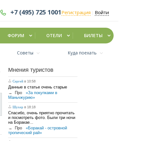
+7 (495)
725 1001
Регистрация
Войти
|
ФОРУМ
ОТЕЛИ
БИЛЕТЫ
Советы
Куда поехать
Мнения туристов
Сергей
в 10:58
Данные в статье очень старые
→
Про
«За покупками в
Маньчжурию»
Шухер
в 18:18
Спасибо, очень приятно прочитать
и посмотреть фото. Были три ночи
на Боракае...
→
Про
«Боракай - островной
тропический рай»