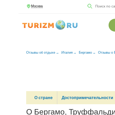
Москва
Отзывы об отдыхе
Италия
Бергамо
Отзывы о 
О стране
Достопримечательности
О Бергамо, Труффальди