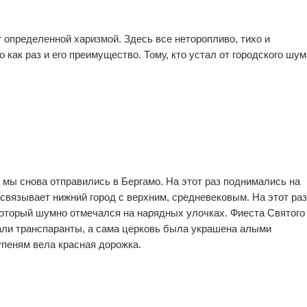
 определенной харизмой. Здесь все неторопливо, тихо и
0
0
 как раз и его преимущество. Тому, кто устал от городского шум
2
0
1
0
 мы снова отправились в Бергамо. На этот раз поднимались на
связывает нижний город с верхним, средневековым. На этот раз
который шумно отмечался на нарядных улочках. Фиеста Святого
али транспаранты, а сама церковь была украшена алыми
тупеням вела красная дорожка.