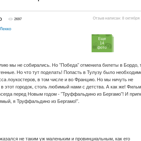
о
Отзыв написан: 8 октября 
2697
Лекко
Eще
14
фото
лию мы не собирались. Но "Победа" отменила билеты в Бордо, 
енные. Но что тут поделать! Попасть в Тулузу было необходимо
сса лоукостеров, в том числе и во Францию. Но мы ничуть не
 в этот городок, столь любимый нами с детства. А как же! Фильм
сегда перед Новым годом - "Труффальдино из Бергамо"! И прип
прямый, я Труффальдино из Бергамо!".
оказался не таким уж маленьким и провинциальным, как его