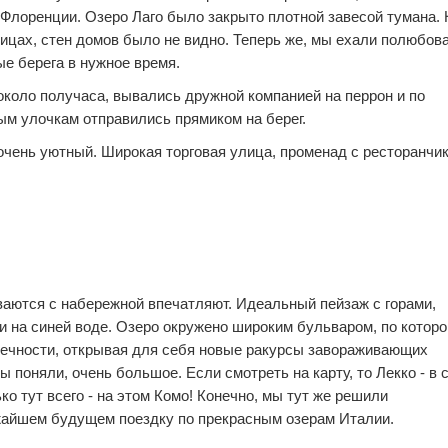
 Флоренции. Озеро Лаго было закрыто плотной завесой тумана. 
улицах, стен домов было не видно. Теперь же, мы ехали полюбов
е берега в нужное время.
около получаса, вывались дружной компанией на перрон и по
ым улочкам отправились прямиком на берег.
очень уютный. Широкая торговая улица, променад с ресторанчи
2
0
аются с набережной впечатляют. Идеальный пейзаж с горами,
2
0
 на синей воде. Озеро окружено широким бульваром, по котор
нечности, открывая для себя новые ракурсы завораживающих
ы поняли, очень большое. Если смотреть на карту, то Лекко - в 
ко тут всего - на этом Комо! Конечно, мы тут же решили
жайшем будущем поездку по прекрасным озерам Италии.