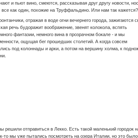
нают и пьют вино, смеются, рассказывая друг другу новости, но
0
0
все как один, похожие на Труффальдино. Или нам так кажется?
онтанчики, отражая в воде огни вечернего города, зажигаются с
ская речь будоражит воображение, звенят колокола, вспять
много фантазии, немного вина в прозрачном бокале - и мы
енности, ощущая бег прошедших столетий. А когда совсем
лись под колоннады и арки, а потом на вершину холма, к подн
ни.
1
0
0
0
2
0
 решили отправиться в Лекко. Есть такой маленький городок н
ак-то мы уже пытались посмотреть на озера Италии, но это было