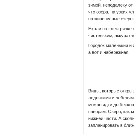
зимой, неподалеку от
что озера, на узких 
на живописные озерны
Ехали на электричке 
чистеньким, аккуратн
Городок маленький и 
а вот и набережная.
Виды, которые открыв
лодочками и лебедями
можно идти до беско
панорам. Озеро, как м
нижней части. А сколь
запланировать в бли