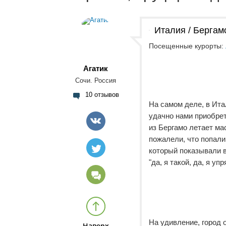
Италия / Бергам
Посещенные курорты:
Агатик
Сочи. Россия
10 отзывов
На самом деле, в Ита
удачно нами приобрет
из Бергамо летает ма
пожалели, что попали
который показывали в
"да, я такой, да, я у
На удивление, город 
Наверх