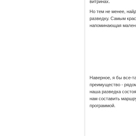
витринах.
Но тем не менее, най
разведку. Самым крас
напоминающая мален
Наверное, я бы все-т
преимущество - рядом
наша разведка состоя
нам составить маршру
программой.