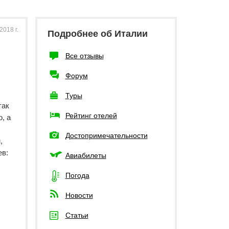
2018 г.
Подробнее об Италии
Все отзывы
Форум
Туры
так
Рейтинг отелей
, а
Достопримечательности
,
ев:
Авиабилеты
Погода
Новости
Статьи