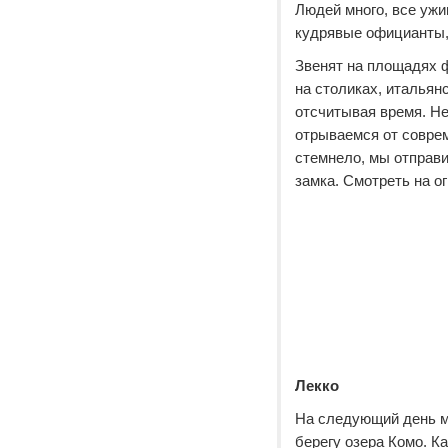
Людей много, все ужи
кудрявые официанты, 
Звенят на площадях ф
на столиках, итальян
отсчитывая время. Не
отрываемся от соврем
стемнело, мы отправи
замка. Смотреть на ог
Лекко
На следующий день мы
берегу озера Комо. К