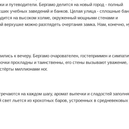
1
0
и и путеводители. Бергамо делится на новый город - полный
ших учебных заведений и банков. Целая улица - сплошные бан
ходится на высоком холме, окруженный мощными стенами и
ой верхушке можно разглядеть очертания замка. Нам, конечно, 
вились к вечеру. Бергамо очарователен, гостеприимен и симпати
0
0
очки прохладны и таинственны, его стены вызывают уважение, 
стёрты миллионами ног.
речаются на каждом шагу, аромат выпечки и сладостей заполня
2
0
й свет льется из крохотных баров, устроенных в средневековых