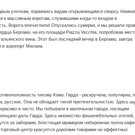
0
0
арым улочкам, поражаясь видам открывающимся сверху. Немно
0
0
и к массивным воротам, служившими когда-то входом в
ть. Ворота впечатлили! Опускались сумерки, и мы решили про
сердце Бергамо, на его площади Piazza Vecchia, попробовав мес
тальянского вина. Этот был последний вечер в Бергамо, завтра
 в аэропорт Милана.
0
0
0
0
ротивоположность тихому Комо. Гарда - раскручена, популярна, 
ом, русских. Она не обладает тихой притягательностью. Здесь ш
 красиво и чисто. Мы побывали в маленьком городе, носящем
езенцано-дель-Гарда. Здесь множество фешенебельных отелей,
утся за заборами, блестящая мрамором набережная полна кафе
 торговый центр красуется дорогими товарами на эффектных