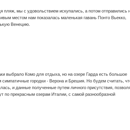
дя пляж, мы с удовольствием искупались, а потом отправились 
ивым местом нам показалась маленькая гавань Понто Вьекко,
ькую Венецию.
1
0
3
0
аки выбрало Комо для отдыха, но на озере Гарда есть большое
1
0
 симпатичные городки - Верона и Брешия. Но будем считать, чт
лась, и данные полученные путем личного присутствия, позвол
т по прекрасным озерам Италии, с самой разнообразной