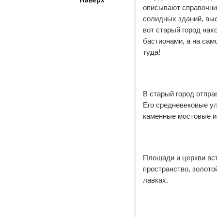
описывают справочник
солидных зданий, выс
вот старый город на
бастионами, а на сам
туда!
В старый город отпра
Его средневековые ул
каменные мостовые и
Площади и церкви вст
пространство, золото
лавках.