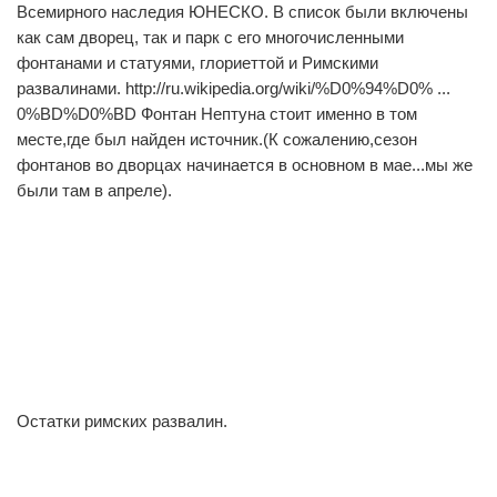
Всемирного наследия ЮНЕСКО. В список были включены
как сам дворец, так и парк с его многочисленными
фонтанами и статуями, глориеттой и Римскими
развалинами. http://ru.wikipedia.org/wiki/%D0%94%D0% ...
0%BD%D0%BD Фонтан Нептуна стоит именно в том
месте,где был найден источник.(К сожалению,сезон
фонтанов во дворцах начинается в основном в мае...мы же
были там в апреле).
0
0
Остатки римских развалин.