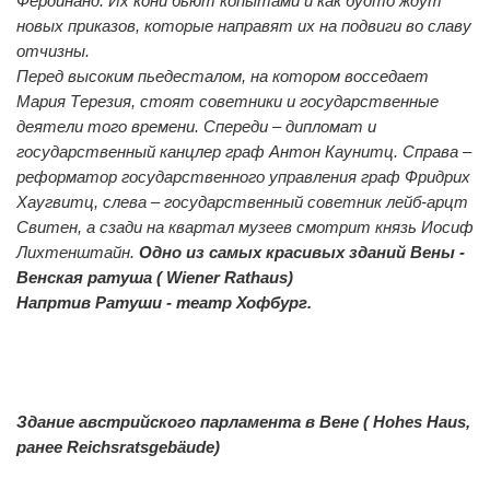
Фердинанд. Их кони бьют копытами и как будто ждут
новых приказов, которые направят их на подвиги во славу
отчизны.
Перед высоким пьедесталом, на котором восседает
Мария Терезия, стоят советники и государственные
деятели того времени. Спереди – дипломат и
государственный канцлер граф Антон Каунитц. Справа –
реформатор государственного управления граф Фридрих
Хаугвитц, слева – государственный советник лейб-арцт
Свитен, а сзади на квартал музеев смотрит князь Иосиф
Лихтенштайн.
Одно из самых красивых зданий Вены -
Венская ратуша ( Wiener Rathaus)
Напртив Ратуши - театр Хофбург.
0
0
Здание австрийского парламента в Вене ( Hohes Haus,
ранее Reichsratsgebäude)