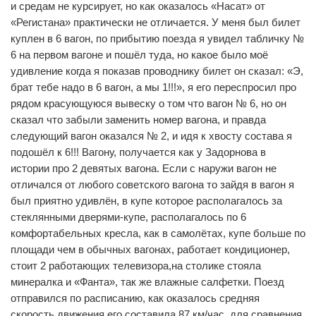
и средам не курсирует, но как оказалось «Насат» от
«Регистана» практически не отличается. У меня был билет
куплен в 6 вагон, по прибытию поезда я увидел табличку №
6 на первом вагоне и пошёл туда, но какое было моё
удивление когда я показав проводнику билет он сказал: «Э,
брат тебе надо в 6 вагон, а мы 1!!!», я его переспросил про
рядом красующуюся вывеску о том что вагон № 6, но он
сказал что забыли заменить номер вагона, и правда
следующий вагон оказался № 2, и идя к хвосту состава я
подошёл к 6!!! Вагону, получается как у Задорнова в
истории про 2 девятых вагона. Если с наружи вагон не
отличался от любого советского вагона то зайдя в вагон я
был приятно удивлён, в купе которое располагалось за
стеклянными дверями-купе, располагалось по 6
комфортабельных кресла, как в самолётах, купе больше по
площади чем в обычных вагонах, работает кондиционер,
стоит 2 работающих телевизора,на столике стояла
минералка и «Фанта», так же влажные салфетки. Поезд
отправился по расписанию, как оказалось средняя
скорость движения его составила 87 км/час, для сравнения