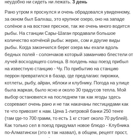
неудобно ни сидеть ни лежать.
3 день
Рано утром я проснулся и очень обрадовался увиденному,
за окном был Балхаш, это крупное озеро, оно на западе
солёное а на востоке пресное, так же очень много водится
рыбы. На станции Сары-Шаган продавали большое
количество копчёной рыбы: жерих, сом и другие виды
рыбы. Когда закончился берег озера мы ехали вдоль
бедных полей - солончаков который заманчиво блестели от
лучей восходящего солнца. В полдень наш поезд прибыл
на известную станцию - Чу. По прибытию на станцию
перрон превратился в базар, где предлагаю: пирожки,
котлеты, рыбу, айран, яблоки и клубнику. Погода на улице
была жаркая, было ясно и около 30 градусов тепла. Мой
выбор остановился на последнем так как ягоды здесь
созревают очень рано и не так накачаны пестицидами как
те что привозят к нам. Цена 1-литровой банки 250 тенге
(там где-то 700 грамм, то есть 1 кг стоит около 70 рублей).
Как только сел в поезд придумал новое блюдо - Клубника
по-Алматински (это я так назвал), в общем, рецепт прост,