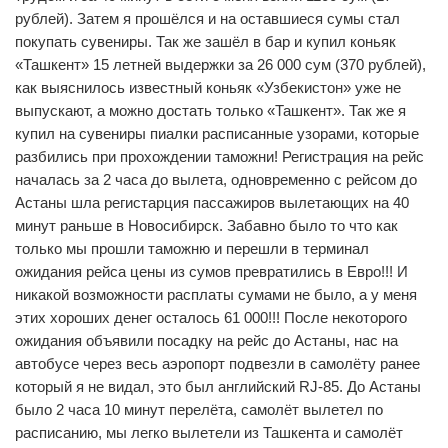
рублей). Затем я прошёлся и на оставшиеся сумы стал
покупать сувениры. Так же зашёл в бар и купил коньяк
«Ташкент» 15 летней выдержки за 26 000 сум (370 рублей),
как выяснилось известный коньяк «Узбекистон» уже не
выпускают, а можно достать только «Ташкент». Так же я
купил на сувениры пиалки расписанные узорами, которые
разбились при прохождении таможни! Регистрация на рейс
началась за 2 часа до вылета, одновременно с рейсом до
Астаны шла регистарция пассажиров вылетающих на 40
минут раньше в Новосибирск. Забавно было то что как
только мы прошли таможню и перешли в терминал
ожидания рейса цены из сумов превратились в Евро!!! И
никакой возможности расплаты сумами не было, а у меня
этих хороших денег осталось 61 000!!! После некоторого
ожидания объявили посадку на рейс до Астаны, нас на
автобусе через весь аэропорт подвезли в самолёту ранее
который я не видал, это был английский RJ-85. До Астаны
было 2 часа 10 минут перелёта, самолёт вылетел по
расписанию, мы легко вылетели из Ташкента и самолёт