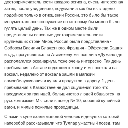
достопримечательности каждого региона, очень интересная
затея, после увиденного, подумали а как бы выглядело
подобное только в отношении России, это было бы такое
монументальное сооружение по которому бы можно было
гулять целый день. Так же в одном месте были
представлены основные достопримечательности
крупнейших стран Мира, Россия была представлена -
Собором Василия Блаженного, Франция - Эйфелева Башня
и т.д., прогулявшись по Атамекену мы пошли в «Думан» где
располагался океанариум, тоже очень интересно! Так день
пребывания в Астане подходил к концу и мы поехали на
вокзал, недалеко от вокзала зашли в магазин
самообслуживания и купили продуктов в дорогу. 1 день
пребывания в Казахстане не дал ощущения того что
находимся за границей, большинство людей общаются на
русском языке. Мы сели в поезд № 10, хороший купейный
вагон, и милые пожилые проводницы.
С нами в купе ехали молодой человек и девушка который
наперебой рассказывали что Тулпар ужастный поезд, там