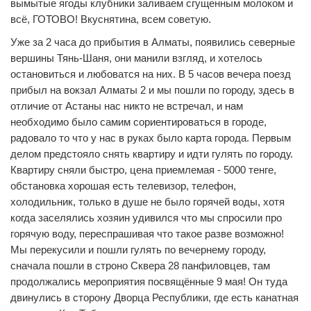
вымытые ягоды клубники заливаем сгущенным молоком и
всё, ГОТОВО! Вкуснятина, всем советую.
Уже за 2 часа до прибытия в Алматы, появились северные
вершины Тянь-Шаня, они манили взгляд, и хотелось
остановиться и любоватся на них. В 5 часов вечера поезд
прибыл на вокзал Алматы 2 и мы пошли по городу, здесь в
отличие от Астаны нас никто не встречал, и нам
необходимо было самим сориентироваться в городе,
радовало то что у нас в руках было карта города. Первым
делом предстояло снять квартиру и идти гулять по городу.
Квартиру сняли быстро, цена приемлемая - 5000 тенге,
обстановка хорошая есть телевизор, телефон,
холодильник, только в душе не было горячей воды, хотя
когда заселялись хозяин удивился что мы спросили про
горячую воду, переспрашивая что такое разве возможно!
Мы перекусили и пошли гулять по вечернему городу,
сначала пошли в строно Сквера 28 панфиловцев, там
продолжались мероприятия посвящённые 9 мая! Он туда
двинулись в сторону Дворца Республики, где есть канатная