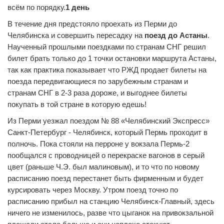
всём по порядку.
1 день
В течение дня предстояло проехать из Перми до
Челябинска и совершить пересадку на
поезд до Астаны
.
Наученный прошлыми поездками по странам СНГ решил
билет брать только до 1 точки остановки маршрута Астаны,
так как практика показывает что РЖД продает билеты на
поезда передвигающиеся по зарубежным странам и
странам СНГ в 2-3 раза дороже, и выгоднее билеты
покупать в той стране в которую едешь!
Из Перми уезжал поездом № 88 «Челябинский Экспресс»
Санкт-Петербург - Челябинск, который Пермь проходит в
полночь. Пока стояли на перроне у вокзала Пермь-2
пообщался с проводницей о перекраске вагонов в серый
цвет (раньше Ч.Э. был малиновым), и то что по новому
расписанию поезд перестанет быть фирменным и будет
курсировать через Москву. Утром поезд точно по
расписанию прибыл на станцию Челябинск-Главный, здесь
ничего не изменилось, разве что цыганок на привокзальной