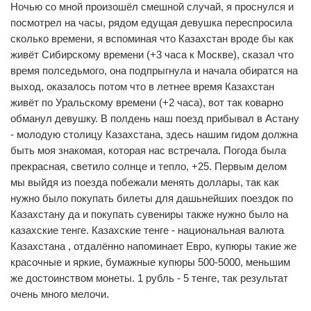
Ночью со мной произошёл смешной случай, я проснулся и
посмотрел на часы, рядом едущая девушка переспросила
сколько времени, я вспоминая что Казахстан вроде бы как
живёт Сибирскому времени (+3 часа к Москве), сказал что
время полседьмого, она подпрыгнула и начала обиратся на
выход, оказалось потом что в летнее время Казахстан
живёт по Уральскому времени (+2 часа), вот так коварно
обманул девушку. В полдень наш поезд прибывал в Астану
- молодую столицу Казахстана, здесь нашим гидом должна
быть моя знакомая, которая нас встречала. Погода была
прекрасная, светило солнце и тепло, +25. Первым делом
мы выйдя из поезда побежали менять доллары, так как
нужно было покупать билеты для дашьнейших поездок по
Казахстану да и покупать сувениры также нужно было на
казахские тенге. Казахские тенге - национальная валюта
Казахстана , отдалённо напоминает Евро, купюры такие же
красочные и яркие, бумажные купюры 500-5000, меньшим
же достоинством монеты. 1 рубль - 5 тенге, так результат
очень много мелочи.