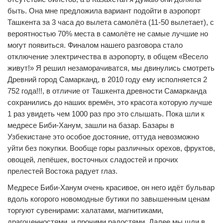
быть. Она мне предложила вариант подойти в аэропорт
Ташкента за 3 часа до вылета самолёта (11-50 вылетает), с
вероятностью 70% места в самолёте не самые лучшие но
могут появиться. Финалом нашего разговора стало
отключение электричества в аэропорту, в общем «Весело
живут!» Я решил незаморачиватся, мы двинулись смотреть
Древний город Самарканд, в 2010 году ему исполняется 2
752 года!!!, в отличие от Ташкента древности Самарканда
сохранились до наших времён, это красота которую лучше
1 раз увидеть чем 1000 раз про это слышать. Пока шли к
медресе Биби-Ханум, зашли на базар. Базары в
Узбекистане это особое достояние, оттуда невозможно
уйти без покупки. Вообще горы различных орехов, фруктов,
овощей, лепёшек, восточных сладостей и прочих
прелестей Востока радует глаз.
Медресе Биби-Ханум очень красивое, он него идёт бульвар
вдоль когорого новомодные бутики по завышенным ценам
торгуют сувенирами: халатами, магнитиками,
драгоценностями, и прочими радостями. Далее мы шли в