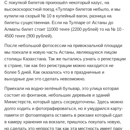
С покупкой билетов произошёл некоторый казус, на
высокоскоростной поезд «Тулпар» билетов небыло, и мы
купили на скорый № 10 в купейный вагон, разница на
билеты существенная. Если на Тулпаре от Астаны до
Алматы билет стоит 11000 тенге (2200 рублей) то на № 10 -
4500 тенге (900 рублей).
После небольшой фотосессии на привокзальной площади
мы поехали в новую часть Астаны, являющуюся лицом
столицы Казахстана. Так же пытались узнать о регистрации
в стране, так как без регистрации можно находится не
более 5 дней. Как оказалось что в праздничные и
выходные дни это сделать невозможно.
Приехали на водно-зелёный бульвар, это улица которая
состоит из фонтанов, небольших деревьев и зданий
Министерств, который здесь сосредоточены. Здесь можно
долго ходить и фотографироваться, но я умудрился карту-
памяти от фотоаппарата оставить в рюкзаке который сдал
в камеру хранения на вокзале, пришлось покупать новую,
но сделать это непросто так как эта местность имеет пару