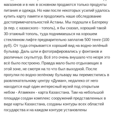
магазинов и в них в основном продаются только продукты
питания и одежда. Но нам после некоторых усилий удалось
купить карту памяти и продолжить наше обследование
достопримечательностей Астаны. Мы подошли к Батереку
(в пер. с казахского - тополь), я бы сказал, хороший такой
30-этажный тополь, туда поднимаешься на хорошем
стеклянном лифте предварительно заплатив 500 тенге (100
руб). От туда открывается хороший вид на водно-зелёный
бульвар. Даль шли и фотографировались у фонтанов и
различных скульптур. Всё это очень внушало что незря это
всё было построено. Правда мало было отдыхающих в
этой зоне, не смотря на то что был выходной. После
прогулки по водно-зелёному бульвару мы переместились в
развлекательному центру «Думан», недалеко от него
находится ещё один интересный музей под открытым
небом - Атамекен - карта Казахстана. Там на небольшой
площади создан комплекс сооружений представленных в
виде карты Казахстана, созданы контуры всех областей
государства и на каждом контуре установлены