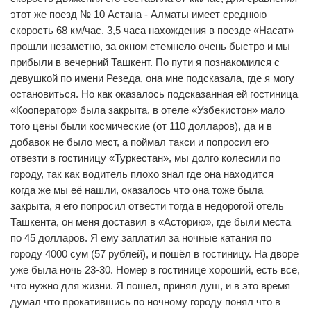
этот же поезд № 10 Астана - Алматы имеет среднюю
скорость 68 км/час. 3,5 часа нахождения в поезде «Насат»
прошли незаметно, за окном стемнело очень быстро и мы
прибыли в вечерний Ташкент. По пути я познакомился с
девушкой по имени Резеда, она мне подсказала, где я могу
остановиться. Но как оказалось подсказанная ей гостиница
«Кооператор» была закрыта, в отеле «Узбекистон» мало
того цены были космические (от 110 долларов), да и в
добавок не было мест, а поймал такси и попросил его
отвезти в гостиницу «Туркестан», мы долго колесили по
городу, так как водитель плохо знал где она находится
когда же мы её нашли, оказалось что она тоже была
закрыта, я его попросил отвести тогда в недорогой отель
Ташкента, он меня доставил в «Асторию», где были места
по 45 долларов. Я ему заплатил за ночные катания по
городу 4000 сум (57 рублей), и пошёл в гостиницу. На дворе
уже была ночь 23-30. Номер в гостинице хороший, есть все,
что нужно для жизни. Я пошел, принял душ, и в это время
думал что прокатившись по ночному городу понял что в