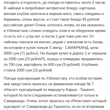
посидеть и отдохнуть, до поезда оставалось около 2 часов.
В чайхане я попробовал интересное блюдо, картошка
мелкие клубни запечена в жирном мясе, смесь говядины и
баранины, очень вкусно, и стоит такое блюдо 45 рублей
российских денег! Очень хотелось плова, но как оказалось
в Узбекистане сложно отведать плов в не обеденное время,
то есть его с утра нет, и после 2 дня тоже уже нет. От
чайханы поехали на вокзал, рядом с вокзалом есть базар,
на котором я купил коньяк 5 звезд - САМАРКАНД, цена
5000 сум (71 рубль!). На базаре купил в дорогу 1 кг черешни
за 1500 сум (23 рубля!!!), огурцы и помидоры продавались
по 700 сум, картофель по 600 сум (9 рублей). Клубника
стоила 1000 сум (15 рублей)
Поезда курсирующие по Узбекистану это особая история,
мне предстояло проехать на фирменном поезде № 7
«Насат» курсирующий по маршруту Карши - Ташкент,
который по пути следования останавливается только в
Самарканде. Очень хотел проехать на «Регистане» который
курсирует от Самарканда до Ташкента, но он по вторникам