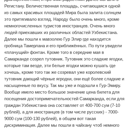
Регистану. Величественная площадь, считающаяся одной
из самых красивых площадей Мира была залита солнцем
это притягивало взгляд. Народу было очень много, кроме
немногочисленных туристов иностранцев. Очень много
людей приехавших из различных областей Узбекистана.
Далее мы пошли к мавзолею Гур Элир где находится
гробница Тамерлана и его приближённых. По пути увидели
«плачущий» фонтан. Кроме того в середние мая в
Самарканде созрел тутовник. Тутовник это сладкие ягодки,
которые там везде, эти белые ягодки можно кушать где
хочешь, кроме того так же созревал уже королевский
тутовник дающий чёрные ягродки, они ещё более сладкие и
насыщенные по вкусу. Так мы уже и подошли к Гур-Эмиру.
Вообще имело место большое значение цена билета для
посещения достопримечательностей Самарканда, если для
граждан Узбекистана она составляет от 400-700 сум (7-10
рублей), а для иностранцев (в том числе русских) - 7000-
9000 сум (100-130 рублей), в общем вот такая
дискриминация. Далее мы пошли в чайхану чтоб немного