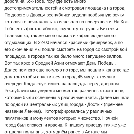
дорога на Кок-Тобе, гору где есть много
достопримечательностей и смотровая площадка на город.
По дороге в Дворцу республики видели необычную речку
которая то появлялась то исчезала на поверхности. На Кок-
Тобе есть фонтан-яблоко, скульптура группы Биттлз и
Телевышка, так же много парков и кафешек где много
отдыхающих. В 22-00 начался красивый фейерверк, а по
его окончании мы пошли смотреть на город со смотрой вой
площадки, в городе так же было много запущено залпов.
Вот так ярко в Средней Азии отмечают День Победы.
Далее немного ещё погуляв по горе, мы пошли к канатке где
для того чтобы спуститься в город 45 минут стояли в
очереди. Когда спустились на площадь перед дворцом
Республики мы увидели множество различных фонтанов,
которые были освещены в различные цвета. Далее мы шли
по одной из центральных улиц города - Достык (прежнее
название Ленина). Фотографировались у различных
памятников и монументов которых множество. Ночной
город был спокоен и красив. К нашему приезду так же уже
отцвели тюльпаны, хотя днём ранее в Астане мы