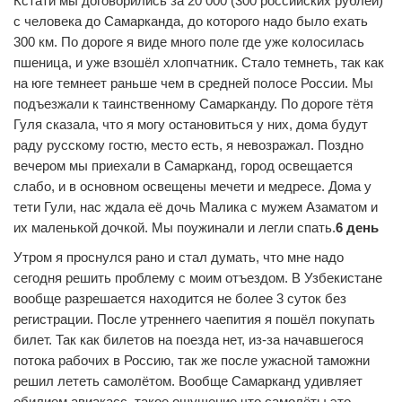
Кстати мы договорились за 20 000 (300 российских рублей)
с человека до Самарканда, до которого надо было ехать
300 км. По дороге я виде много поле где уже колосилась
пшеница, и уже взошёл хлопчатник. Стало темнеть, так как
на юге темнеет раньше чем в средней полосе России. Мы
подъезжали к таинственному Самарканду. По дороге тётя
Гуля сказала, что я могу остановиться у них, дома будут
раду русскому гостю, место есть, я невозражал. Поздно
вечером мы приехали в Самарканд, город освещается
слабо, и в основном освещены мечети и медресе. Дома у
тети Гули, нас ждала её дочь Малика с мужем Азаматом и
их маленькой дочкой. Мы поужинали и легли спать.
6 день
Утром я проснулся рано и стал думать, что мне надо
сегодня решить проблему с моим отъездом. В Узбекистане
вообще разрешается находится не более 3 суток без
регистрации. После утреннего чаепития я пошёл покупать
билет. Так как билетов на поезда нет, из-за начавшегося
потока рабочих в Россию, так же после ужасной таможни
решил лететь самолётом. Вообще Самарканд удивляет
обилием авиакасс, такое ощущение что самолёты это