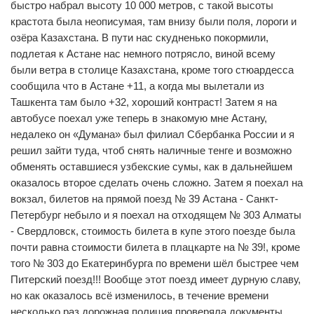
быстро набрал высоту 10 000 метров, с такой высоты
крастота была неописумая, там внизу были поля, лороги и
озёра Казахстана. В пути нас скудненько покормили,
подлетая к Астане нас немного потрясло, виной всему
были ветра в столице Казахстана, кроме того стюардесса
сообщила что в Астане +11, а когда мы вылетали из
Ташкента там было +32, хороший контраст! Затем я на
автобусе поехал уже теперь в знакомую мне Астану,
недалеко он «Думана» был филиал Сбербанка России и я
решил зайти туда, чтоб снять наличные тенге и возможно
обменять оставшиеся узбекские сумы, как в дальнейшем
оказалось второе сделать очень сложно. Затем я поехал на
вокзал, билетов на прямой поезд № 39 Астана - Санкт-
Петербург небыло и я поехал на отходящем № 303 Алматы
- Свердловск, стоимость билета в купе этого поезде была
почти равна стоимости билета в плацкарте на № 39!, кроме
того № 303 до Екатеринбурга по времени шёл быстрее чем
Питерский поезд!!! Вообще этот поезд имеет дурную славу,
но как оказалось всё изменилось, в течение времени
несколько раз дорожная полиция проверяла документы,