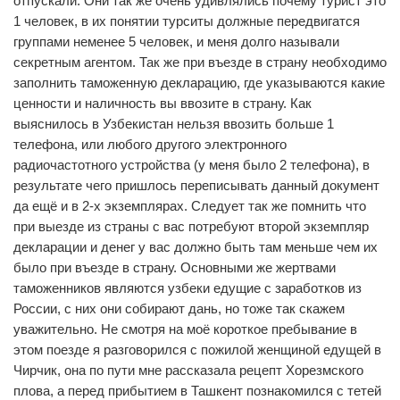
отпускали. Они так же очень удивлялись почему турист это
1 человек, в их понятии турситы должные передвигатся
группами неменее 5 человек, и меня долго называли
секретным агентом. Так же при въезде в страну необходимо
заполнить таможенную декларацию, где указываются какие
ценности и наличность вы ввозите в страну. Как
выяснилось в Узбекистан нельзя ввозить больше 1
телефона, или любого другого электронного
радиочастотного устройства (у меня было 2 телефона), в
результате чего пришлось переписывать данный документ
да ещё и в 2-х экземплярах. Следует так же помнить что
при выезде из страны с вас потребуют второй экземпляр
декларации и денег у вас должно быть там меньше чем их
было при въезде в страну. Основными же жертвами
таможенников являются узбеки едущие с заработков из
России, с них они собирают дань, но тоже так скажем
уважительно. Не смотря на моё короткое пребывание в
этом поезде я разговорился с пожилой женщиной едущей в
Чирчик, она по пути мне рассказала рецепт Хорезмского
плова, а перед прибытием в Ташкент познакомился с тетей