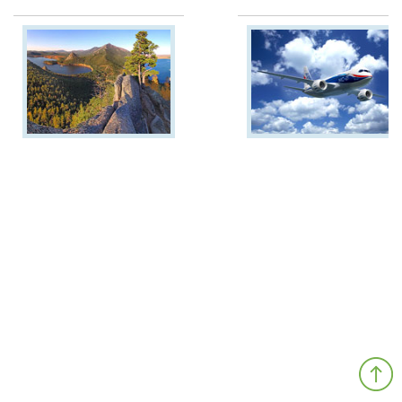
Персональный
подбор тура в
Казахстан!
Подбор туров более
чем из
300 млн.
вариантов
!
Горящие туры
,
экскурсионные
программы
Планируйте отдых
сейчас
! Без лишних
расходов!
Более
100 офисов