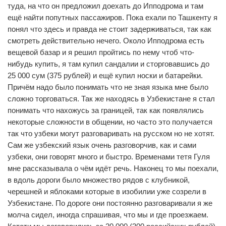
туда, на что он предложил доехать до Ипподрома и там
ещё найти попутных пассажиров. Пока ехали по Ташкенту я
понял что здесь и правда не стоит задерживаться, так как
смотреть действительно нечего. Около Ипподрома есть
вещевой базар и я решил пройтись по нему чтоб что-
нибудь купить, я там купил сандалии и сторговавшись до
25 000 сум (375 рублей) и ещё купил носки и батарейки.
Причём надо было понимать что не зная языка мне было
сложно торговаться. Так же находясь в Узбекистане я стал
понимать что нахожусь за границей, так как появлялись
некоторые сложности в общении, но часто это получается
так что узбеки могут разговаривать на русском но не хотят.
Сам же узбекский язык очень разговорчив, как и сами
узбеки, они говорят много и быстро. Временами тетя Гуля
мне рассказывала о чём идёт речь. Наконец то мы поехали,
в вдоль дороги было множество рядов с клубникой,
черешней и яблоками которые в изобилии уже созрели в
Узбекистане. По дороге они постоянно разговаривали я же
молча сидел, иногда спрашивая, что мы и где проезжаем.