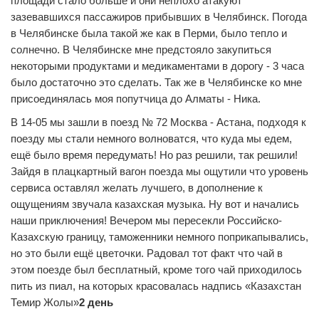
площади стало больше и они неплохо атакуют
зазевавшихся пассажиров прибывших в Челябинск. Погода
в Челябинске была такой же как в Перми, было тепло и
солнечно. В Челябинске мне предстояло закупиться
некоторыми продуктами и медикаментами в дорогу - 3 часа
было достаточно это сделать. Так же в Челябинске ко мне
присоединялась моя попутчица до Алматы - Ника.
В 14-05 мы зашли в поезд № 72 Москва - Астана, подходя к
поезду мы стали немного волноватся, что куда мы едем,
ещё было время передумать! Но раз решили, так решили!
Зайдя в плацкартный вагон поезда мы ощутили что уровень
сервиса оставлял желать лучшего, в дополнение к
ощущениям звучала казахская музыка. Ну вот и начались
наши приключения! Вечером мы пересекли Российско-
Казахскую границу, таможенники немного поприкапывались,
но это были ещё цветочки. Радовал тот факт что чай в
этом поезде был бесплатный, кроме того чай приходилось
пить из пиал, на которых красовалась надпись «Казахстан
Темир Жолы»
2 день