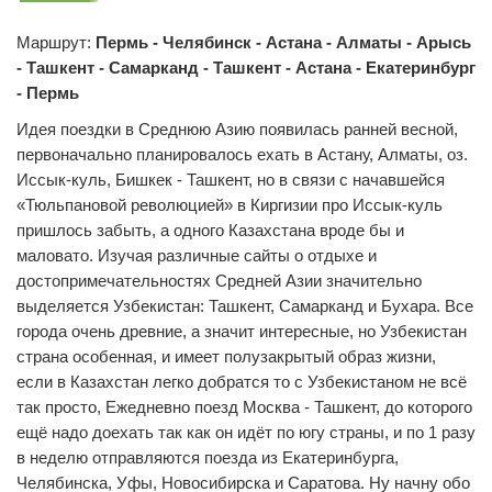
Маршрут:
Пермь - Челябинск - Астана - Алматы - Арысь
- Ташкент - Самарканд - Ташкент - Астана - Екатеринбург
- Пермь
Идея поездки в Среднюю Азию появилась ранней весной,
первоначально планировалось ехать в Астану, Алматы, оз.
Иссык-куль, Бишкек - Ташкент, но в связи с начавшейся
«Тюльпановой революцией» в Киргизии про Иссык-куль
пришлось забыть, а одного Казахстана вроде бы и
маловато. Изучая различные сайты о отдыхе и
достопримечательностях Средней Азии значительно
выделяется Узбекистан: Ташкент, Самарканд и Бухара. Все
города очень древние, а значит интересные, но Узбекистан
страна особенная, и имеет полузакрытый образ жизни,
если в Казахстан легко добратся то с Узбекистаном не всё
так просто, Ежедневно поезд Москва - Ташкент, до которого
ещё надо доехать так как он идёт по югу страны, и по 1 разу
в неделю отправляются поезда из Екатеринбурга,
Челябинска, Уфы, Новосибирска и Саратова. Ну начну обо