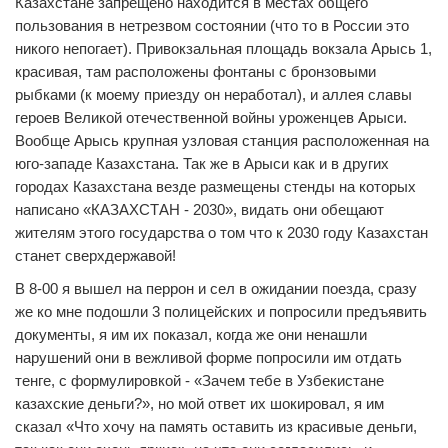
Казахстане запрещено находится в местах общего
пользования в нетрезвом состоянии (что то в России это
никого непогает). Привокзальная площадь вокзала Арысь 1,
красивая, там расположены фонтаны с бронзовыми
рыбками (к моему приезду он неработал), и аллея славы
героев Великой отечественной войны уроженцев Арыси.
Вообще Арысь крупная узловая станция расположенная на
юго-западе Казахстана. Так же в Арыси как и в других
городах Казахстана везде размещены стенды на которых
написано «КАЗАХСТАН - 2030», видать они обещают
жителям этого государства о том что к 2030 году Казахстан
станет сверхдержавой!
В 8-00 я вышел на перрон и сел в ожидании поезда, сразу
же ко мне подошли 3 полицейских и попросили предъявить
документы, я им их показал, когда же они ненашли
нарушений они в вежливой форме попросили им отдать
тенге, с формулировкой - «Зачем тебе в Узбекистане
казахские деньги?», но мой ответ их шокировал, я им
сказал «Что хочу на память оставить из красивые деньги,