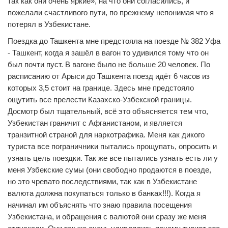
так как они очень яркие», на что они согласились, и
пожелали счастливого пути, по прежнему непонимая что я
потерял в Узбекистане.
Поездка до Ташкента мне предстояла на поезде № 382 Уфа
- Ташкент, когда я зашёл в вагон то удивился тому что он
был почти пуст. В вагоне было не больше 20 человек. По
расписанию от Арыси до Ташкента поезд идёт 6 часов из
которых 3,5 стоит на границе. Здесь мне предстояло
ощутить все прелести Казахско-Узбекской границы.
Досмотр был тщательный, всё это объясняется тем что,
Узбекистан граничит с Афганистаном, и является
транзитной страной для наркотрафика. Меня как дикого
туриста все пограничники пытались прощупать, опросить и
узнать цель поездки. Так же все пытались узнать есть ли у
меня Узбекские сумы (они свободно продаются в поезде,
но это чревато последствиями, так как в Узбекистане
валюта должна покупаться только в банках!!!). Когда я
начинал им объяснять что знаю правила посещения
Узбекистана, и обращения с валютой они сразу же меня