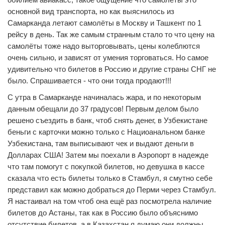
основной вид транспорта, но как выяснилось из
Самарканда летают самолёты в Москву и Ташкент по 1
рейсу в день. Так же самым странным стало то что цену на
самолёты тоже надо выторговывать, цены колеблются
очень сильно, и зависят от умения торговаться. Но самое
удивительно что билетов в Россию и другие страны СНГ не
было. Спрашивается - что они тогда продают!!!
С утра в Самарканде начиналась жара, и по некоторым
данным обещали до 37 градусов! Первым делом было
решено съездить в банк, чтоб снять денег, в Узбекистане
беньги с карточки можно только с Нациоанальном банке
Узбекистана, там выписывают чек и выдают деньги в
Долларах США! Затем мы поехали в Аэропорт в надежде
что там помогут с покупкой билетов, но девушка в кассе
сказала что есть билеты только в Стамбул, я смутно себе
представил как можно добраться до Перми через Стамбул.
Я настаивал на том чтоб она ещё раз посмотрела наличие
билетов до Астаны, так как в Россию было объяснимо
отсутствие билетов, а в Казахстан я думаю они должны