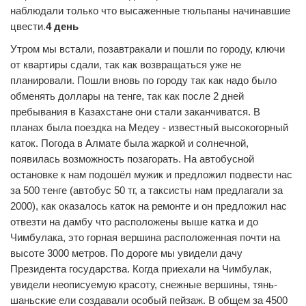
наблюдали только что высаженные тюльпаны начинавшие
цвести.
4 день
Утром мы встали, позавтракали и пошли по городу, ключи
от квартиры сдали, так как возвращаться уже не
планировали. Пошли вновь по городу так как надо было
обменять доллары на тенге, так как после 2 дней
пребывания в Казахстане они стали заканчиватся. В
планах была поездка на Медеу - известный высокогорный
каток. Погода в Алмате была жаркой и солнечной,
появилась возможность позагорать. На автобусной
остановке к нам подошёл мужик и предложил подвести нас
за 500 тенге (автобус 50 тг, а таксисты нам предлагали за
2000), как оказалось каток на ремонте и он предложил нас
отвезти на дамбу что расположены выше катка и до
Чимбулака, это горная вершина расположенная почти на
высоте 3000 метров. По дороге мы увидели дачу
Президента государства. Когда приехали на Чимбулак,
увидели неописуемую красоту, снежные вершины, тянь-
шаньские ели создавали особый пейзаж. В общем за 4500