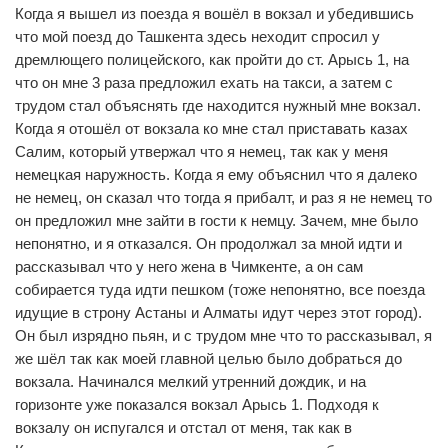
Когда я вышел из поезда я вошёл в вокзал и убедившись
что мой поезд до Ташкента здесь неходит спросил у
дремлющего полицейского, как пройти до ст. Арысь 1, на
что он мне 3 раза предложил ехать на такси, а затем с
трудом стал объяснять где находится нужный мне вокзал.
Когда я отошёл от вокзала ко мне стал приставать казах
Салим, который утвержал что я немец, так как у меня
немецкая наружность. Когда я ему объяснил что я далеко
не немец, он сказал что тогда я прибалт, и раз я не немец то
он предложил мне зайти в гости к немцу. Зачем, мне было
непонятно, и я отказался. Он продолжал за мной идти и
рассказывал что у него жена в Чимкенте, а он сам
собирается туда идти пешком (тоже непонятно, все поезда
идущие в строну Астаны и Алматы идут через этот город).
Он был изрядно пьян, и с трудом мне что то рассказывал, я
же шёл так как моей главной целью было добраться до
вокзала. Начинался мелкий утренний дождик, и на
горизонте уже показался вокзал Арысь 1. Подходя к
вокзалу он испугался и отстал от меня, так как в