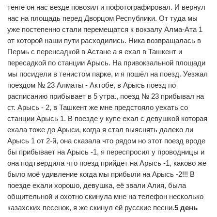
тенге он нас везде повозил и пофотографировал. И вернул
нас на площадь перед Дворцом Республики. От туда мы
уже постепенно стали перемещатся к вокзалу Алма-Ата 1
от которой наши пути расходились. Ника возвращалась в
Пермь с перенсадкой в Астане а я ехал в Ташкент и
пересадкой по станции Арысь. На привокзальной площади
мы посидели в тенистом парке, и я пошёл на поезд. Уезжал
поездом № 23 Алматы - Актобе, в Арысь поезд по
расписанию прибывает в 5 утра., поезд № 23 прибывал на
ст. Арысь - 2, в Ташкент же мне предстояло уехать со
станции Арысь 1. В поезде у купе ехал с девушкой которая
ехала тоже до Арыси, когда я стал выяснять далеко ли
Арысь 1 от 2-й, она сказала что рядом но этот поезд вроде
бы прибывает на Арысь -1, я переспросил у проводницы и
она подтвердила что поезд прийдет на Арысь -1, каково же
было моё удивление когда мы прибыли на Арысь -2!!! В
поезде ехали хорошо, девушка, её звали Алия, была
общительной и охотно скинула мне на телефон несколько
казахских песенок, я же скинул ей русские песни.
5 день