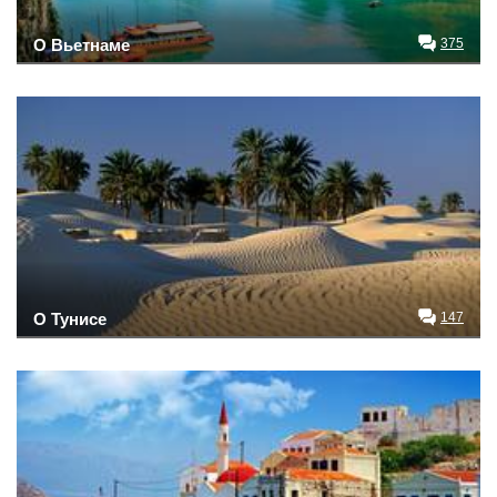
О Вьетнаме
375
О Тунисе
147