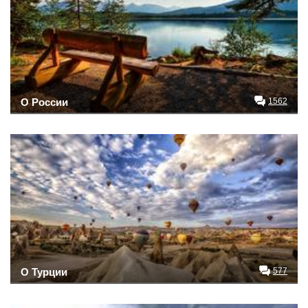
О России
1562
О Турции
577