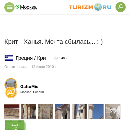
Москва
Крит - Ханья. Мечта сбылась... :-)
Греция / Крит
5485
Отзыв написан: 15 июня 2010 г.
GattoMio
Москва. Россия
Eще
42