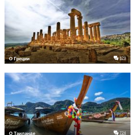
О Греции
629
О Таиланде
724