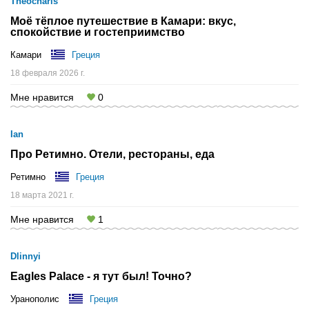
Theocharis
Моё тёплое путешествие в Камари: вкус,
спокойствие и гостеприимство
Камари
Греция
18 февраля 2026 г.
Мне нравится
0
Ian
Про Ретимно. Отели, рестораны, еда
Ретимно
Греция
18 марта 2021 г.
Мне нравится
1
Dlinnyi
Eagles Palace - я тут был! Точно?
Уранополис
Греция