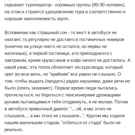
скрывает туроператор - огромные группы (80-90 человек),
на этом и строится удешевление тура и соответственно и
хорошая наполняемость групп.
Вспоминаю как страшный сон - то мест в автобусе не
хватает, то регулярно не достается гостиничных номеров
(конечно на улице никто не остался, но нервы не
железные), в первой гостинице, кто припозднился с
завтраком, кроме круассанов и кофе ничего не досталось. А
какой ужас, эта толпа облепляет экскурсовода, который
орет во всю мочь, но "крайним" все равно не слышно. О
том, чтобы выдать (продать) радио наушники, даже речи не
было (опять экономят). Первое время люди пытались
протиснуться, но бороться с пенсионерами дрожащими
руками пытающимися тебя отодвинуть, я не желаю. Потом
в автобусе привычный диалог: "... ой, а мы этого не
слышали,... а мы этого не слышали...". Кругом мы ходили
нашим маленьким стадом, "отбиться от стада" было не
реально.