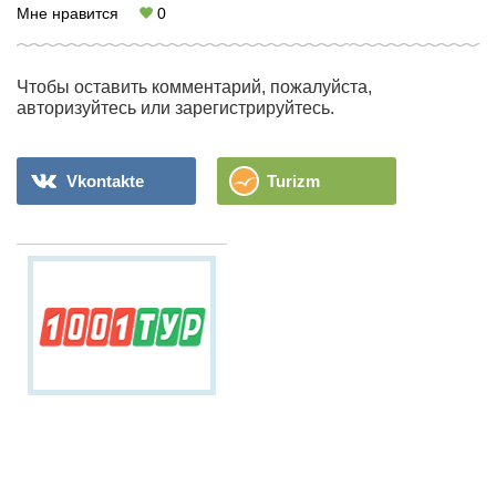
Мне нравится
0
Чтобы оставить комментарий, пожалуйста,
авторизуйтесь или зарегистрируйтесь.
Vkontakte
Turizm
Греция -
со
скидкой!
Лучшие