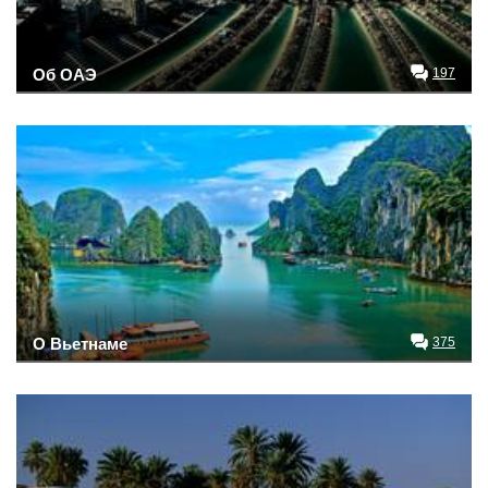
Об ОАЭ
197
О Вьетнаме
375