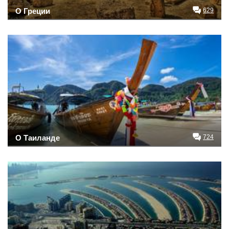
О Греции
629
О Таиланде
724