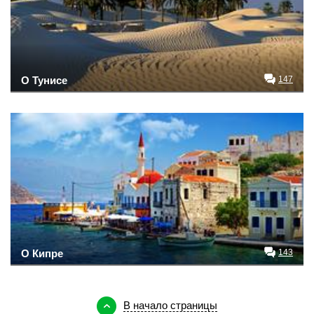
О Тунисе
147
О Кипре
143
В начало страницы