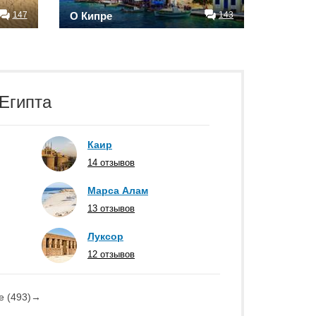
147
О Кипре
143
Египта
Каир
14 отзывов
Марса Алам
13 отзывов
Луксор
12 отзывов
е (493)
→