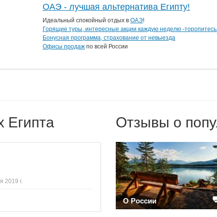
ОАЭ - лучшая альтернатива Египту!
Идеальный спокойный отдых в
ОАЭ
!
Горящие туры, интересные акции каждую неделю -торопитесь
Бонусная программа, страхование от невыезда
Офисы продаж
по всей России
Тел.:
(499)215-05-60
,
сайт -
www.1001tur.ru
х Египта
Отзывы о попу
я 2019 г.
О России