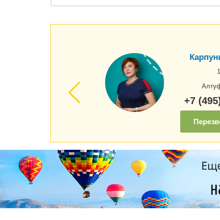
Карпун
Алтуф
+7 (495
Перезв