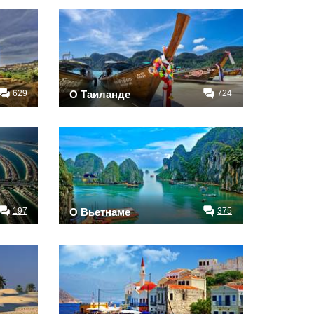
629
О Таиланде
724
197
О Вьетнаме
375