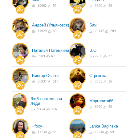
-
19662
-
59
-
9890
-
56
Андрей (Ульяновск)
Savl
-
11029
-
59
-
29142
-
209
Наталья Потёмкина
B.O.
-
5909
-
62
-
2750
-
37
Виктор Очагов
Стрекоза
-
56937
-
514
-
3335
-
16
Любознательная
Маргарита66
Леди
-
6830
-
39
-
22474
-
116
=foxy=
Lanka Baginska
-
11730
-
55
-
12248
-
69