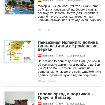
Испания
Savl
08 мая 2021 г.
Майорка - избранное*****Отель Gran Camp
de Mar,расположенный на берегу бухты к
востоку от Пальмы -место для нешумного
уединённого отдыха, желательно, при
наличии автомобиля. Отсюда очень удобно
...
— 3
— 1
Пейзажная Испания: долина
Валь-де-Бои и её романские
церкви
Испания
Savl
21 апреля 2021 г.
Пейзажная Испания: долина Валь-де-Бои и
её романские церкви (отрывок)Валь-де-Бои
(La Vall de Boi) – это общее название
региона, включающего в себя одноимённую
долину, протянувшуюся вдоль подножий ...
— 2
— 1
Города аркад и портиков -
Граус и Балагер
Испания
Savl
13 ноября 2020 г.