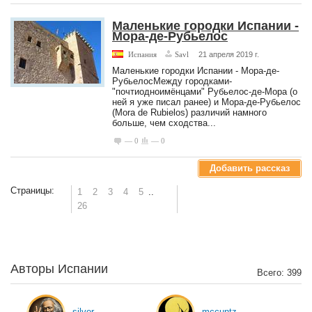
Маленькие городки Испании -
Мора-де-Рубьелос
Испания
Savl
21 апреля 2019 г.
Маленькие городки Испании - Мора-де-
РубьелосМежду городками-
"почтиодноимёнцами" Рубьелос-де-Мора (о
ней я уже писал ранее) и Мора-де-Рубьелос
(Mora de Rubielos) различий намного
больше, чем сходства...
— 0
— 0
Добавить рассказ
Страницы:
1
2
3
4
5
..
26
Авторы Испании
Всего: 399
silver
mccuntz