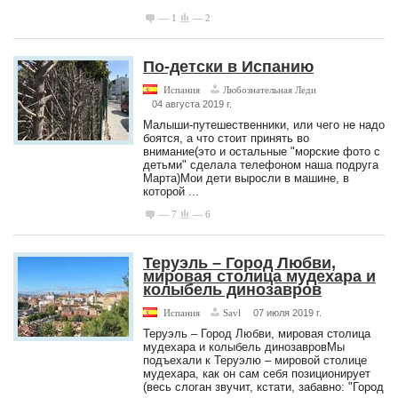
— 1
— 2
По-детски в Испанию
Испания
Любознательная Леди
04 августа 2019 г.
Малыши-путешественники, или чего не надо
боятся, а что стоит принять во
внимание(это и остальные "морские фото с
детьми" сделала телефоном наша подруга
Марта)Мои дети выросли в машине, в
которой ...
— 7
— 6
Теруэль – Город Любви,
мировая столица мудехара и
колыбель динозавров
Испания
Savl
07 июля 2019 г.
Теруэль – Город Любви, мировая столица
мудехара и колыбель динозавровМы
подъехали к Теруэлю – мировой столице
мудехара, как он сам себя позиционирует
(весь слоган звучит, кстати, забавно: "Город