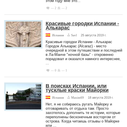
этом году мне это...
— 2
— 2
Красивые городки Испании -
Алькарас
Испания
Savl
25 августа 2019 г.
Красивые городки Испании - Алькарас
Городок Алькарас (Alcaraz) - место
очередной в этом путешествии и последней
в Ла-Манче "ночной базы" - откровенно
порадовал и оказался намного интереснее,
...
— 0
— 1
В поисках Испании, или
тусклые краски Майорки
Испания
Maxim69
18 августа 2019 г.
Нет, я не собираюсь ругать Майорку и
отговаривать от отдыха там. Просто
захотелось дополнить те истории, которые
переполнены бесконечным восторгом от
острова. Когда читаешь отзывы о Майорке
или ...