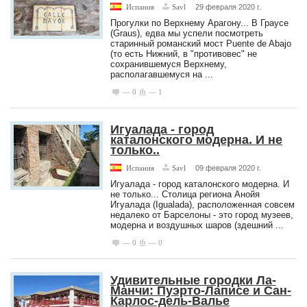
Испания
Savl
29 февраля 2020 г.
Прогулки по Верхнему Арагону... В Граусе
(Graus), едва мы успели посмотреть
старинный романский мост Puente de Abajo
(то есть Нижний, в "противовес" не
сохранившемуся Верхнему,
располагавшемуся на ...
— 0
— 1
Игуалада - город
каталонского модерна. И не
только..
Испания
Savl
09 февраля 2020 г.
Игуалада - город каталонского модерна. И
не только... Столица региона Анойя
Игуалада (Igualada), расположенная совсем
недалеко от Барселоны - это город музеев,
модерна и воздушных шаров (здешний ...
— 0
— 0
Удивительные городки Ла-
Манчи: Пуэрто-Лаписе и Сан-
Карлос-дель-Валье