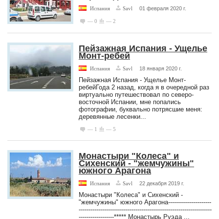
Испания
Savl
01 февраля 2020 г.
— 0
— 2
Пейзажная Испания - Ущелье
Монт-ребей
Испания
Savl
18 января 2020 г.
Пейзажная Испания - Ущелье Монт-
ребейГода 2 назад, когда я в очередной раз
виртуально путешествовал по северо-
восточной Испании, мне попались
фотографии, буквально потрясшие меня:
деревянные лесенки...
— 1
— 5
Монастыри "Колеса" и
Сихенский - "жемчужины"
южного Арагона
Испания
Savl
22 декабря 2019 г.
Монастыри "Колеса" и Сихенский -
"жемчужины" южного Арагона----------------------
--------------------------------------------------------------------
------------------***** Монастырь Руэда ...