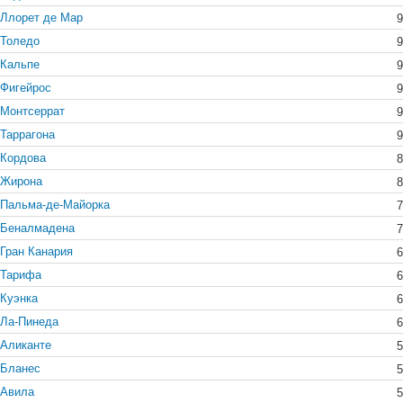
Ллорет де Мар
9
Толедо
9
Кальпе
9
Фигейрос
9
Монтсеррат
9
Таррагона
9
Кордова
8
Жирона
8
Пальма-де-Майорка
7
Беналмадена
7
Гран Канария
6
Тарифа
6
Куэнка
6
Ла-Пинеда
6
Аликанте
5
Бланес
5
Авила
5