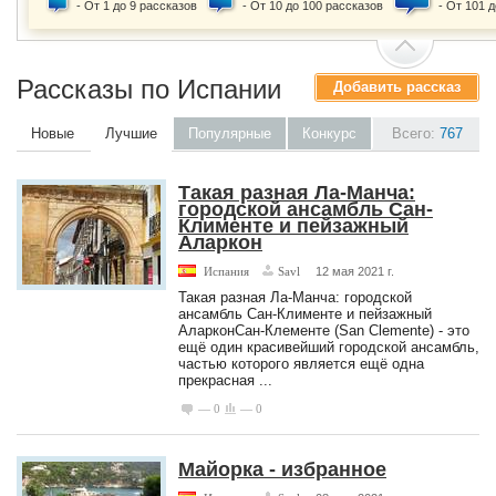
- От 1 до 9 рассказов
- От 10 до 100 рассказов
- От 101 
Рассказы по Испании
Добавить рассказ
Новые
Лучшие
Популярные
Конкурс
Всего:
767
Такая разная Ла-Манча:
городской ансамбль Сан-
Клименте и пейзажный
Аларкон
Испания
Savl
12 мая 2021 г.
Такая разная Ла-Манча: городской
ансамбль Сан-Клименте и пейзажный
АларконСан-Клементе (San Clemente) - это
ещё один красивейший городской ансамбль,
частью которого является ещё одна
прекрасная ...
— 0
— 0
Майорка - избранное