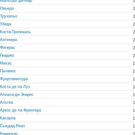
Мальграт-де-Мар
2
Овьедо
2
Трухильо
2
Убеда
2
Коста-Тропикаль
2
Антекера
2
Фигерас
2
Гвадикс
2
Михас
2
Паламос
2
Фуертевентура
1
Коста де ла Луз
1
Алкала-де-Энарес
1
Альтеа
1
Аркос де ла Фронтера
1
Касорла
1
Сьюдад-Реал
1
Комильяс
1