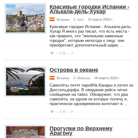
Красивые городки Испании -
Алькала-дель-Хукар
Испания
Savl
15 марта 2020 г.
Красивые городки Испании - Алькала-дель-
Хукар Я много раз писал, что есть места -
как правило, это "маленькие каменные
городки", которым непогода к лицу: они
приобретают дополнительный шарм, ...
— 0
— 3
Острова в океане
Испания
Deduxan
09 марта 2020 г.
Самолёты летят паройНа Канары я летел из
Дюссельдорфа. В ожидании рейса читал
сообщения на табло. Обнаружил, что два
самолёта, на одном из которых полечу я,
практически одновременно взлетают в ...
— 2
— 0
Прогулки по Верхнему
Арагону