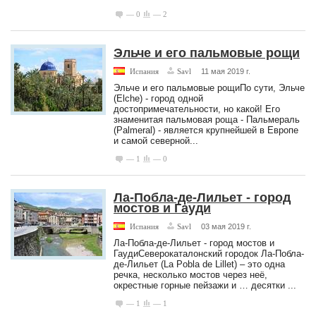
— 0
— 2
Эльче и его пальмовые рощи
Испания
Savl
11 мая 2019 г.
Эльче и его пальмовые рощиПо сути, Эльче
(Elche) - город одной
достопримечательности, но какой! Его
знаменитая пальмовая роща - Пальмераль
(Palmeral) - является крупнейшей в Европе
и самой северной...
— 1
— 0
Ла-Побла-де-Лильет - город
мостов и Гауди
Испания
Savl
03 мая 2019 г.
Ла-Побла-де-Лильет - город мостов и
ГаудиСеверокаталонский городок Ла-Побла-
де-Лильет (La Pobla de Lillet) – это одна
речка, несколько мостов через неё,
окрестные горные пейзажи и … десятки ...
— 1
— 1