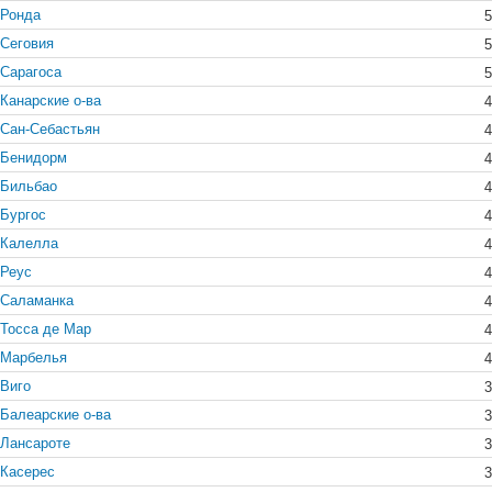
Ронда
5
Сеговия
5
Сарагоса
5
Канарские о-ва
4
Сан-Себастьян
4
Бенидорм
4
Бильбао
4
Бургос
4
Калелла
4
Реус
4
Саламанка
4
Тосса де Мар
4
Марбелья
4
Виго
3
Балеарские о-ва
3
Лансароте
3
Касерес
3