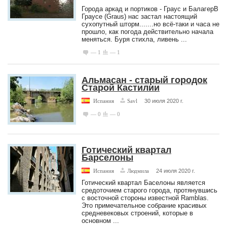
Города аркад и портиков - Граус и БалагерВ
Граусе (Graus) нас застал настоящий
сухопутный шторм.......но всё-таки и часа не
прошло, как погода действительно начала
меняться. Буря стихла, ливень ...
— 1
— 1
Альмасан - старый городок
Старой Кастилии
Испания
Savl
30 июля 2020 г.
— 0
— 0
Готический квартал
Барселоны
Испания
Людмила
24 июля 2020 г.
Готический квартал Баселоны является
средоточием старого города, протянувшись
с восточной стороны известной Ramblas.
Это примечательное собрание красивых
средневековых строений, которые в
основном ...