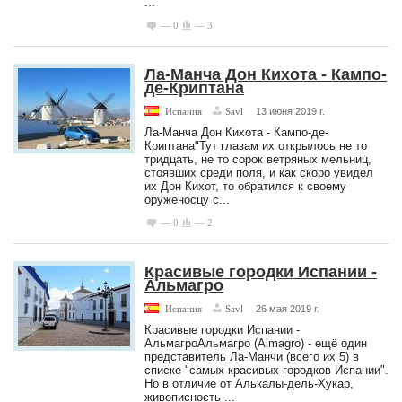
...
— 0
— 3
Ла-Манча Дон Кихота - Кампо-
де-Криптана
Испания
Savl
13 июня 2019 г.
Ла-Манча Дон Кихота - Кампо-де-
Криптана"Тут глазам их открылось не то
тридцать, не то сорок ветряных мельниц,
стоявших среди поля, и как скоро увидел
их Дон Кихот, то обратился к своему
оруженосцу с...
— 0
— 2
Красивые городки Испании -
Альмагро
Испания
Savl
26 мая 2019 г.
Красивые городки Испании -
АльмагроАльмагро (Almagro) - ещё один
представитель Ла-Манчи (всего их 5) в
списке "самых красивых городков Испании".
Но в отличие от Алькалы-дель-Хукар,
живописность ...