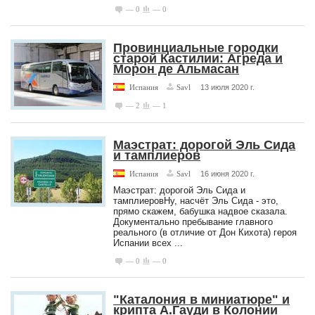
— 0
— 0
Провинциальные городки
старой Кастилии: Агреда и
Морон де Альмасан
Испания
Savl
13 июля 2020 г.
— 2
— 1
Маэстрат: дорогой Эль Сида
и тамплиеров
Испания
Savl
16 июня 2020 г.
Маэстрат: дорогой Эль Сида и
тамплиеровНу, насчёт Эль Сида - это,
прямо скажем, бабушка надвое сказала.
Документально пребывание главного
реального (в отличие от Дон Кихота) героя
Испании всех ...
— 0
— 0
"Каталония в миниатюре" и
крипта А.Гауди в Колонии