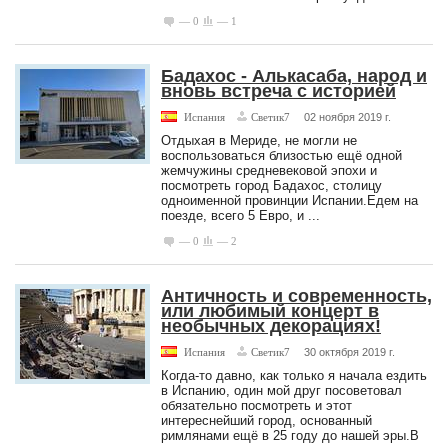
— 0
— 1
Бадахос - Алькасаба, народ и
вновь встреча с историей
Испания
Светик7
02 ноября 2019 г.
Отдыхая в Мериде, не могли не
воспользоваться близостью ещё одной
жемчужины средневековой эпохи и
посмотреть город Бадахос, столицу
одноименной провинции Испании.Едем на
поезде, всего 5 Евро, и ...
— 0
— 2
Античность и современность,
или любимый концерт в
необычных декорациях!
Испания
Светик7
30 октября 2019 г.
Когда-то давно, как только я начала ездить
в Испанию, один мой друг посоветовал
обязательно посмотреть и этот
интереснейший город, основанный
римлянами ещё в 25 году до нашей эры.В