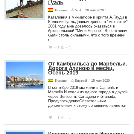
Гуэль
Испания
Savl
28 мая 2020 г.
Каталония в миниатюре и крипта А.Гауди в
Колонии ГуэльДавным-давно, в "мохнатом"
2001 году мне довелось оказаться в
брюссельской "Мини-Европе". Впечатления
были столь сильными, что с того времени
я...
— 1
— 1
От Камбрильса до Марбельи.
Дорога длиною в месяц.
Осень 2019
Испания
Виталий
15 мая 2020 г.
В сентябре 2019 мы жили в Cambrils и
Marbella.И ехали из одного города в другой
через Benidorm, Cartagena и Granada.
ПредупреждениеОбязательным
дополнением к этому сочинению является
...
— 1
— 1