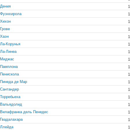
Дения
1
Фуэнхирола
1
Хихон
1
Грове
1
Хаэн
1
Ла-Корунья
1
Ла-Линеа
1
Миджас
1
Памплона
1
Пенискола
1
Пинеда де Мар
1
Сантандер
1
Торребьеха
1
Вальядолид
1
Вилафранка дель Пенедес
1
Гвадалахара
1
Ллейда
1