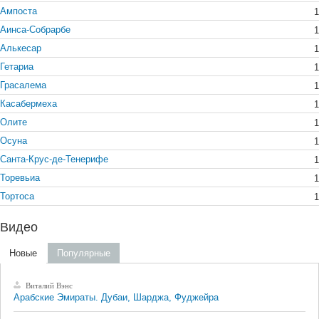
Ампоста
1
Аинса-Собрарбе
1
Алькесар
1
Гетариа
1
Грасалема
1
Касабермеха
1
Олите
1
Осуна
1
Санта-Крус-де-Тенерифе
1
Торевьиа
1
Тортоса
1
Видео
Новые
Популярные
Виталий Вэнс
Арабские Эмираты. Дубаи, Шарджа, Фуджейра