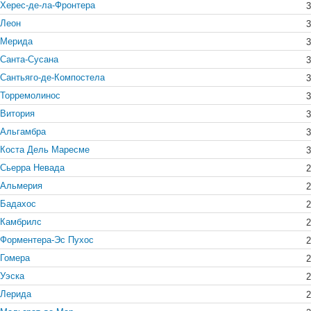
Херес-де-ла-Фронтера
3
Леон
3
Мерида
3
Санта-Сусана
3
Сантьяго-де-Компостела
3
Торремолинос
3
Витория
3
Альгамбра
3
Коста Дель Маресме
3
Сьерра Невада
2
Альмерия
2
Бадахос
2
Камбрилс
2
Форментера-Эс Пухос
2
Гомера
2
Уэска
2
Лерида
2