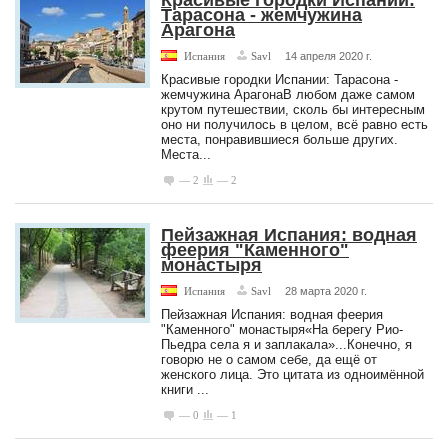
Красивые городки Испании:
Тарасона - жемчужина
Арагона
Испания
Savl
14 апреля 2020 г.
Красивые городки Испании: Тарасона -
жемчужина АрагонаВ любом даже самом
крутом путешествии, сколь бы интересным
оно ни получилось в целом, всё равно есть
места, понравившиеся больше других.
Места...
— 2
— 2
Пейзажная Испания: водная
феерия "Каменного"
монастыря
Испания
Savl
28 марта 2020 г.
Пейзажная Испания: водная феерия
"Каменного" монастыря«На берегу Рио-
Пьедра села я и заплакала»...Конечно, я
говорю не о самом себе, да ещё от
женского лица. Это цитата из одноимённой
книги ...
— 0
— 1