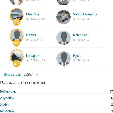
-
336
-
2
-
574
-
5
ОляОля
Vadim Dalmatov
-
1376
-
12
-
140
-
3
Remez
Katerinka
-
916
-
14
-
102
-
2
lindagreta
Rysia
-
7798
-
89
-
290
-
3
Все авторы
33257
Рассказы по городам
Рейкьявик
17
Акурейри
6
Хофн
3
Кеблавик
3