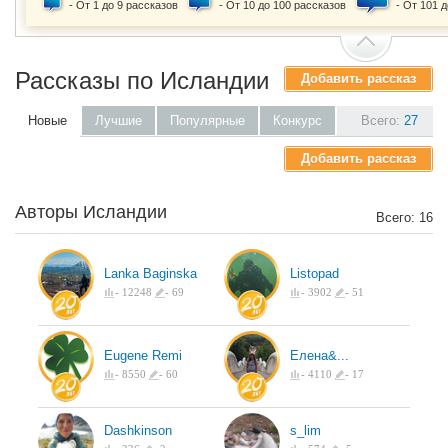
- От 1 до 9 рассказов
- От 10 до 100 рассказов
- От 101 
Рассказы по Исландии
Добавить рассказ
Новые
Лучшие
Популярные
Конкурс
Всего:
27
Добавить рассказ
Авторы Исландии
Всего: 16
Lanka Baginska
Listopad
-
12248
-
69
-
3902
-
51
Eugene Remi
Елена&...
-
8550
-
60
-
4110
-
17
Dashkinson
s_lim