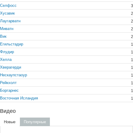
Селфосс
3
Хусавик
2
Лаугарватн
2
Миватн
2
Вик
2
Егильстадир
1
Флудир
1
Хелла
1
Хверагерди
1
Нескаупстаоур
1
Рейкхолт
1
Боргарнес
1
Восточная Исландия
1
Видео
Новые
Популярные