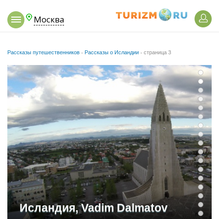
Москва
Рассказы путешественников
›
Рассказы о Исландии
›
страница 3
Исландия, Vadim Dalmatov