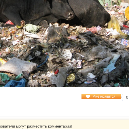
RSS
Для турфирм
Для отелей
Общение
Добавить отзыв
Почитать отзывы
Форум
Сообщество туристов
Бронирование
Мне нравится
0
Поиск туров
Бронирование гостиниц
Покупка авиабилетов
зователи могут разместить комментарий!