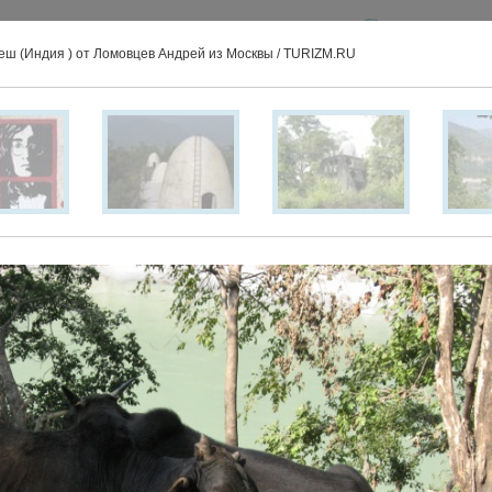
Москва
еш (Индия ) от Ломовцев Андрей из Москвы / TURIZM.RU
Направления
Азия
Африка
Европа
Северная Америка
Южная Америка
Австралия и Океания
Сервисы