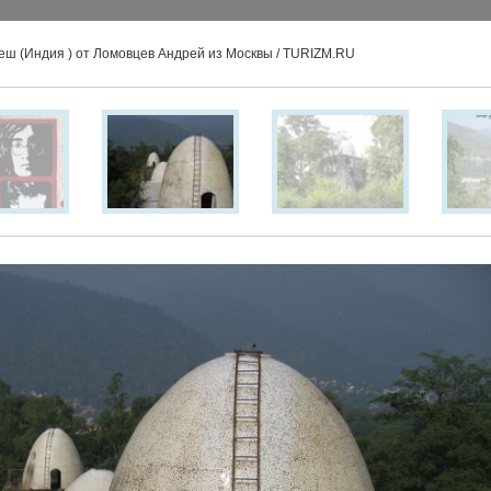
еш (Индия ) от Ломовцев Андрей из Москвы / TURIZM.RU
СТРАНЫ
ОТЗЫВЫ ТУРИСТОВ
ТУРЫ
Турфирмы
Достопримечательности
исы
Общение
Добавить отзыв
фирм
Почитать отзывы
лей
Форум