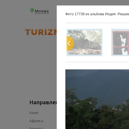
Москва
Фото 17738 из альбома Индия -Ришик
Направления
Серв
Азия
RSS
Африка
Для тур
Европа
Для оте