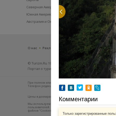
Северная Америка
Южная Америка
Австралия и Океания
.
О нас
Реклама на сайте
© Turizm.Ru 1998—2026.
Портал о туризме. Информация о странах, путешеств
При полном или частичном использовании любых материалов 
Телефон редакции: +7 (495) 745-01-68 доб. 239
Цены в долларах США и Евро, указанные на сайте, приведен
Комментарии
Мы используем информацию, зарегистрированную в файлах "C
пользователей. Вы можете изменить настройки "Cookies" в 
файлов "Cookies" может ограничить функциональность сайт
Только зарегистрированные поль