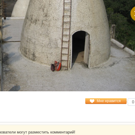
Сообщество туристов
иях, отелях.
Сайт является информационным посредником
сайта TURIZM.RU гиперссылка на http://www.turizm.ru/ обязательна.
Мне нравится
0
ы с информационной целью. Все расчеты производятся в российских рублях.
ookies", в частности, в рекламных и статистических целях, а также для того,
вашем браузере. Если вы оставите эти настройки без изменений, Cookie-файлы 
а. Продолжая пользоваться сайтом, вы соглашаетесь с условиями настоящего 
зователи могут разместить комментарий!