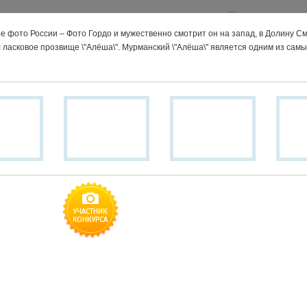
Москва
е фото России – Фото Гордо и мужественно смотрит он на запад, в Долину С
 ласковое прозвище \"Алёша\". Мурманский \"Алёша\" является одним из самы
Направления
Азия
Африка
Европа
Северная Америка
Южная Америка
Австралия и Океания
Сервисы