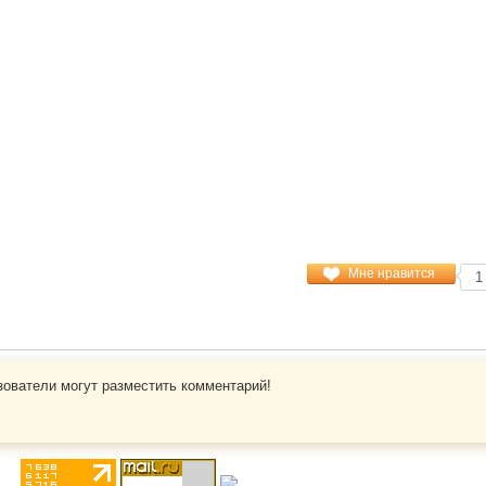
RSS
Для турфирм
Для отелей
Общение
Добавить отзыв
Почитать отзывы
Форум
Мне нравится
1
Сообщество туристов
Бронирование
зователи могут разместить комментарий!
Поиск туров
Бронирование гостиниц
Покупка авиабилетов