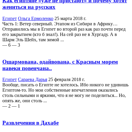
Как египтяне «уже не пристают» и почему хотят
жениться на русских
Египет
Ольга Ермоленко
25 марта 2018 г.
Часть 1: Ветер северный. Этапом из Сибири в Африку…
Отправились мы в Египет во второй раз как раз почти перед
его закрытием (кто б знал!). На сей раз не в Хургаду. А в
Шарм Эль Шейх, там зимой ...
— 6
— 3
Ошармована, одайвована, с Красным морем
навеки повенчана..
Египет
Сараева Дарья
25 февраля 2018 г.
Вообще, писать о Египте не хотелось. Ибо никого не удивишь
Египтом-то. Но мои собственные впечатления оказались
столь сильными и яркими, что я не могу не поделиться... Но,
опять же, они столь ...
— 2
— 1
Развлечения в Дахабе