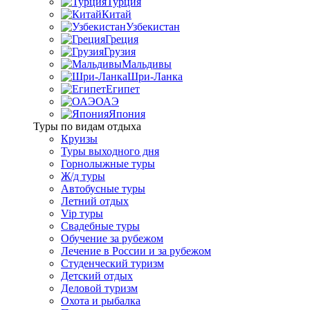
Турция
Китай
Узбекистан
Греция
Грузия
Мальдивы
Шри-Ланка
Египет
ОАЭ
Япония
Туры по видам отдыха
Круизы
Туры выходного дня
Горнолыжные туры
Ж/д туры
Автобусные туры
Летний отдых
Vip туры
Свадебные туры
Обучение за рубежом
Лечение в России и за рубежом
Студенческий туризм
Детский отдых
Деловой туризм
Охота и рыбалка