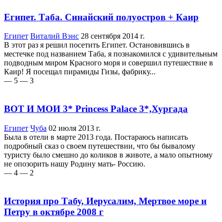
Египет. Таба. Синайский полуостров + Каир
Египет
Виталий Вэнс
28 сентября 2014 г.
В этот раз я решил посетить Египет. Остановившись в
местечке под названием Таба, я познакомился с удивительным
подводным миром Красного моря и совершил путешествие в
Каир! Я посещал пирамиды Гизы, фабрику...
— 5
— 3
ВОТ И МОИ 3* Princess Palace 3*,Хургада
Египет
Чуба
02 июля 2013 г.
Была в отели в марте 2013 года. Постараюсь написать
подробный сказ о своем путешествии, что бы бывалому
туристу было смешно до коликов в животе, а мало опытному
не опозорить нашу Родину мать- Россию.
— 4
— 2
История про Табу, Иерусалим, Мертвое море и
Петру в октябре 2008 г