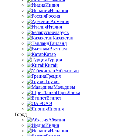
Индия
Испания
Россия
Армения
Италия
Беларусь
Казахстан
Таиланд
Вьетнам
Катар
Турция
Китай
Узбекистан
Греция
Грузия
Мальдивы
Шри-Ланка
Египет
ОАЭ
Япония
Город
Абхазия
Индия
Испания