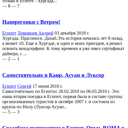
только в Египте - Хургада...
— 8
— 7
Наперегонки с Ветром!
Египет
Ломовцев Андрей
03 декабря 2018 г.
Хургада. Прасониси. Дахаб.Эта история началась лет 8 назад,
а может 10. Еще в Хургаде, в один и моих приездов, я решил
освоить виндсерфинг. К тому времени я уже имел сертификат
дайвера, с ...
— 2
— 1
Самостоятельно в Каир, Асуан и Луксор
Египет
Сергей
17 июня 2010 г.
Самостоятельно по Египтус 20.02.2010 по 06.03.2010 г. Это
наша вторая поездка в Египет, первая была в составе группы
организованных туристов в октябре 2007 г. и состояла из
круиза по Нилу (Луксор-Асуан...
— 5
— 3
Свадебное путешествие в Египет. Отель ROMA в