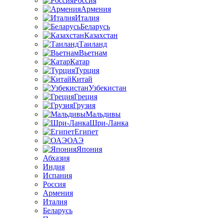
Россия
Армения
Италия
Беларусь
Казахстан
Таиланд
Вьетнам
Катар
Турция
Китай
Узбекистан
Греция
Грузия
Мальдивы
Шри-Ланка
Египет
ОАЭ
Япония
Абхазия
Индия
Испания
Россия
Армения
Италия
Беларусь