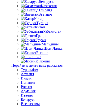
Беларусь
Казахстан
Таиланд
Вьетнам
Катар
Турция
Китай
Узбекистан
Греция
Грузия
Мальдивы
Шри-Ланка
Египет
ОАЭ
Япония
Перейти к ленте всех рассказов
Туральбом
Абхазия
Индия
Испания
Россия
Армения
Италия
Беларусь
Все отзывы