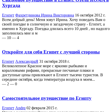
Хургада
Египет
Фахретдинова Ирина Викторовна
16 октября 2012 г.
Всем добрый день! Меня зовут Ирина. Хочу поведать Вам о
своей поездке в солнечную и загадочную страну - Египет, а
именно в Хургаду. Поездка длилась всего 10 дней , но надолго
заполнилась мне и м
— 10
— 4
Откройте для себя Египет с лучшей стороны
Египет
АлександраЯ
31 октября 2018 г.
Великолепное Красное море с яркими рыбками и
коралловыми рифами, прекрасные песчаные пляжи и
доступные цены привлекают в Египет тысячи туристов. В
середине октября, когда температура воздуха в моем...
— 2
— 0
Самостоятельное путешествие по Египту
Египет
Andrq
02 февраля 2015 г.