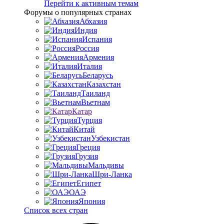
Перейти к активным темам
Форумы о популярных странах
Абхазия
Индия
Испания
Россия
Армения
Италия
Беларусь
Казахстан
Таиланд
Вьетнам
Катар
Турция
Китай
Узбекистан
Греция
Грузия
Мальдивы
Шри-Ланка
Египет
ОАЭ
Япония
Список всех стран