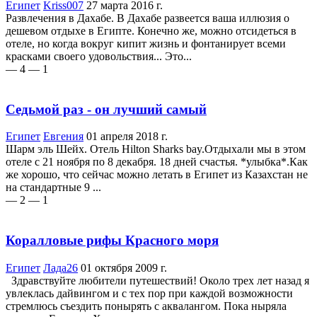
Египет
Kriss007
27 марта 2016 г.
Развлечения в Дахабе. В Дахабе развеется ваша иллюзия о
дешевом отдыхе в Египте. Конечно же, можно отсидеться в
отеле, но когда вокруг кипит жизнь и фонтанирует всеми
красками своего удовольствия... Это...
— 4
— 1
Седьмой раз - он лучший самый
Египет
Евгения
01 апреля 2018 г.
Шарм эль Шейх. Отель Hilton Sharks bay.Отдыхали мы в этом
отеле с 21 ноября по 8 декабря. 18 дней счастья. *улыбка*.Как
же хорошо, что сейчас можно летать в Египет из Казахстан не
на стандартные 9 ...
— 2
— 1
Коралловые рифы Красного моря
Египет
Лада26
01 октября 2009 г.
Здравствуйте любители путешествий! Около трех лет назад я
увлеклась дайвингом и с тех пор при каждой возможности
стремлюсь съездить понырять с аквалангом. Пока ныряла