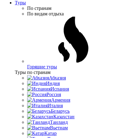
Туры
По странам
По видам отдыха
Горящие туры
Туры по странам
Абхазия
Индия
Испания
Россия
Армения
Италия
Беларусь
Казахстан
Таиланд
Вьетнам
Катар