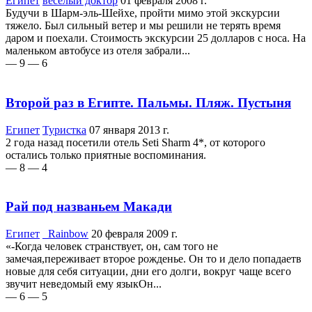
Египет
веселый доктор
01 февраля 2008 г.
Будучи в Шарм-эль-Шейхе, пройти мимо этой экскурсии
тяжело. Был сильный ветер и мы решили не терять время
даром и поехали. Стоимость экскурсии 25 долларов с носа. На
маленьком автобусе из отеля забрали...
— 9
— 6
Второй раз в Египте. Пальмы. Пляж. Пустыня
Египет
Туpиcтка
07 января 2013 г.
2 года назад посетили отель Seti Sharm 4*, от которого
остались только приятные воспоминания.
— 8
— 4
Рай под названьем Макади
Египет
_Rainbow
20 февраля 2009 г.
«-Когда человек странствует, он, сам того не
замечая,переживает второе рожденье. Он то и дело попадаетв
новые для себя ситуации, дни его долги, вокруг чаще всего
звучит неведомый ему языкОн...
— 6
— 5