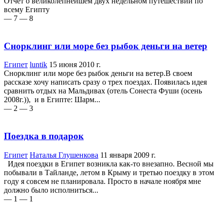
Отчет о великолепнейшем двух недельном путешествии по
всему Египту
— 7
— 8
Снорклинг или море без рыбок деньги на ветер
Египет
luntik
15 июня 2010 г.
Снорклинг или море без рыбок деньги на ветер.В своем
рассказе хочу написать сразу о трех поездах. Появилась идея
сравнить отдых на Мальдивах (отель Сонеста Фуши (осень
2008г.)), и в Египте: Шарм...
— 2
— 3
Поездка в подарок
Египет
Наталья Глушенкова
11 января 2009 г.
Идея поездки в Египет возникла как-то внезапно. Весной мы
побывали в Тайланде, летом в Крыму и третью поездку в этом
году я совсем не планировала. Просто в начале ноября мне
должно было исполниться...
— 1
— 1