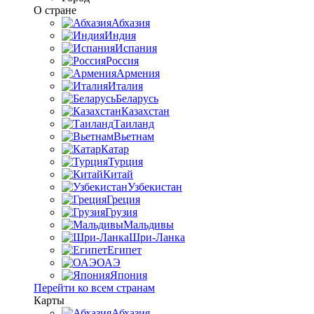
О стране
Абхазия
Индия
Испания
Россия
Армения
Италия
Беларусь
Казахстан
Таиланд
Вьетнам
Катар
Турция
Китай
Узбекистан
Греция
Грузия
Мальдивы
Шри-Ланка
Египет
ОАЭ
Япония
Перейти ко всем странам
Карты
Абхазия