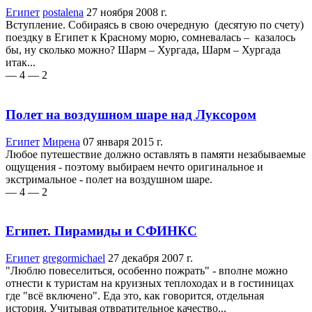
Египет
postalena
27 ноября 2008 г.
Вступление. Собираясь в свою очередную (десятую по счету)
поездку в Египет к Красному морю, сомневалась – казалось
бы, ну сколько можно? Шарм – Хургада, Шарм – Хургада
итак...
— 4
— 2
Полет на воздушном шаре над Луксором
Египет
Мирена
07 января 2015 г.
Любое путешествие должно оставлять в памяти незабываемые
ощущения - поэтому выбираем нечто оригинальное и
экстримальное - полет на воздушном шаре.
— 4
— 2
Египет. Пирамиды и СФИНКС
Египет
gregormichael
27 декабря 2007 г.
"Люблю повеселиться, особенно пожрать" - вполне можно
отнести к туристам на круизных теплоходах и в гостиницах
где "всё включено". Еда это, как говорится, отдельная
история. Учитывая отвратительное качество...